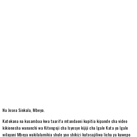
Na Josea Sinkala, Mbeya.
Kutokana na kusambaa kwa taarifa mtandaoni kupitia kipande cha video
kikionesha wananchi wa Kitongoji cha Isyesye kijiji cha Igale Kata ya Igale
wilayani Mbeya wakilalamikia shule yao shikizi kutosajiliwa licha ya kuwepo