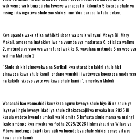
wakiwemo wa kitongoji cha Isyesye wanaosafiri kilomita 5 kwenda shule ya
msingi ikizingatiwa shule yao shikizi imefikia darasa la tatu pekee.
Kwa upande wake afisa mthibiti ubora wa shule wilayani Mbeya Bi. Mary
Makali, amesema inatakiwa iwe na vyumba vya madarasa 6, ofisi za walimu
2, matundu ya vyoo vya wanafunzi wakike 6, wavulana matundu 5 na vyoo vya
walimu Matundu 2.
“Shule shikizi zimewekwa na Serikali kwa utaratibu lakini shule hizi
zinaweza kuwa shule kamili endapo wanakijiji wataweza kuongeza madarasa
na kukidhi vigezo vyote vya kuwa shule kamili”, ameeleza Makali.
Wananchi hao wameahidi kuwekeza nguvu kwenye shule hiyo ili na shule ya
Isyesye iingie kwenye idadi ya shule zitakazosajiliwa mwaka huu 2025 ili
kuzuia watoto kwenda umbali wa kilomita 5 kufuata shule mama ya msingi
Igale ambapo kwa mwaka wa fedha 2025/2026 Halmashauri ya Wilaya ya
Mbeya imetenga bajeti kwa ajili ya kuendeleza shule shikizi zenye sifa ya
kuwa shule kamili.