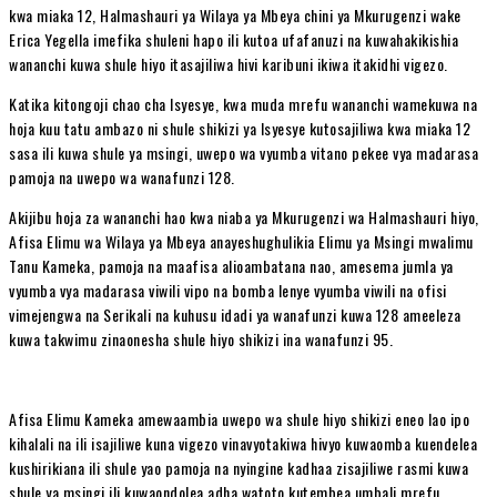
kwa miaka 12, Halmashauri ya Wilaya ya Mbeya chini ya Mkurugenzi wake
Erica Yegella imefika shuleni hapo ili kutoa ufafanuzi na kuwahakikishia
wananchi kuwa shule hiyo itasajiliwa hivi karibuni ikiwa itakidhi vigezo.
Katika kitongoji chao cha Isyesye, kwa muda mrefu wananchi wamekuwa na
hoja kuu tatu ambazo ni shule shikizi ya Isyesye kutosajiliwa kwa miaka 12
sasa ili kuwa shule ya msingi, uwepo wa vyumba vitano pekee vya madarasa
pamoja na uwepo wa wanafunzi 128.
Akijibu hoja za wananchi hao kwa niaba ya Mkurugenzi wa Halmashauri hiyo,
Afisa Elimu wa Wilaya ya Mbeya anayeshughulikia Elimu ya Msingi mwalimu
Tanu Kameka, pamoja na maafisa alioambatana nao, amesema jumla ya
vyumba vya madarasa viwili vipo na bomba lenye vyumba viwili na ofisi
vimejengwa na Serikali na kuhusu idadi ya wanafunzi kuwa 128 ameeleza
kuwa takwimu zinaonesha shule hiyo shikizi ina wanafunzi 95.
Afisa Elimu Kameka amewaambia uwepo wa shule hiyo shikizi eneo lao ipo
kihalali na ili isajiliwe kuna vigezo vinavyotakiwa hivyo kuwaomba kuendelea
kushirikiana ili shule yao pamoja na nyingine kadhaa zisajiliwe rasmi kuwa
shule ya msingi ili kuwaondolea adha watoto kutembea umbali mrefu