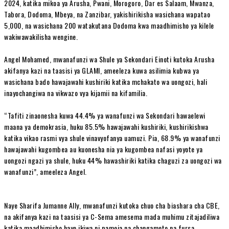
2024, katika mikoa ya Arusha, Pwani, Morogoro, Dar es Salaam, Mwanza,
Tabora, Dodoma, Mbeya, na Zanzibar, yakishirikisha wasichana wapatao
5,000, na wasichana 200 watakutana Dodoma kwa maadhimisho ya kilele
wakiwawakilisha wengine.
Angel Mohamed, mwanafunzi wa Shule ya Sekondari Einoti kutoka Arusha
akifanya kazi na taasisi ya GLAMI, ameeleza kuwa asilimia kubwa ya
wasichana bado hawajawahi kushiriki katika mchakato wa uongozi, hali
inayochangiwa na vikwazo vya kijamii na kifamilia.
“Tafiti zinaonesha kuwa 44.4% ya wanafunzi wa Sekondari hawaelewi
maana ya demokrasia, huku 85.5% hawajawahi kushiriki, kushirikishwa
katika vikao rasmi vya shule vinavyofanya uamuzi. Pia, 68.9% ya wanafunzi
hawajawahi kugombea au kuonesha nia ya kugombea nafasi yoyote ya
uongozi ngazi ya shule, huku 44% hawashiriki katika chaguzi za uongozi wa
wanafunzi”, ameeleza Angel.
Naye Sharifa Jumanne Ally, mwanafunzi kutoka chuo cha biashara cha CBE,
na akifanya kazi na taasisi ya C-Sema amesema mada muhimu zitajadiliwa
katika maadhimisho hayo ikiwa ni pamoja na changamoto na fursa