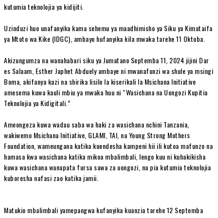
kutumia teknolojia ya kidijiti.
Uzinduzi huo unafanyika kama sehemu ya maadhimisho ya Siku ya Kimataifa
ya Mtoto wa Kike (IDGC), ambayo hufanyika kila mwaka tarehe 11 Oktoba.
Akizungumza na wanahabari siku ya Jumatano Septemba 11, 2024 jijini Dar
es Salaam, Esther Japhet Abduely ambaye ni mwanafunzi wa shule ya msingi
Boma, akifanya kazi na shirika lisilo la kiserikali la Msichana Initiative
amesema kuwa kauli mbiu ya mwaka huu ni “Wasichana na Uongozi Kupitia
Teknolojia ya Kidigitali.”
Ameongeza kuwa wadau saba wa haki za wasichana nchini Tanzania,
wakiwemo Msichana Initiative, GLAMI, TAI, na Young Strong Mothers
Foundation, wameungana katika kuendesha kampeni hii ili kutoa mafunzo na
hamasa kwa wasichana katika mikoa mbalimbali, lengo kuu ni kuhakikisha
kuwa wasichana wanapata fursa sawa za uongozi, na pia kutumia teknolojia
kuboresha nafasi zao katika jamii.
Matukio mbalimbali yamepangwa kufanyika kuanzia tarehe 12 Septemba