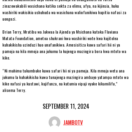
zinazowakabili wasichana katika sekta za elimu, afya, na kijinsia, huku
washiriki wakisikia ushuhuda wa wasichana waliofanikiwa kupitia nafasi za
uongozi.
Brian Terry, Mratibu wa Jukwaa la Ajenda ya Msichana kutoka Flaviana
Matata Foundation, ametoa shukrani kwa washiriki wote kwa kujitolea
kuhakikisha uzinduzi huo unafanikiwa. Amesisitiza kuwa safari hii ni ya
pamoja na kila mmoja ana jukumu la kujenga mazingira bora kwa mtoto wa
kike.
“Ni muhimu tukumbuke kuwa safari hii ni ya pamoja. Kila mmoja wetu ana
jukumu la kuhakikisha kuwa tunajenga mazingira ambayo yatampa mtoto wa
kike nafasi ya kustawi, kujifunza, na kutumia vipaji vyake kikamilifu,”
alisema Terry.
SEPTEMBER 11, 2024
JAMBOTV