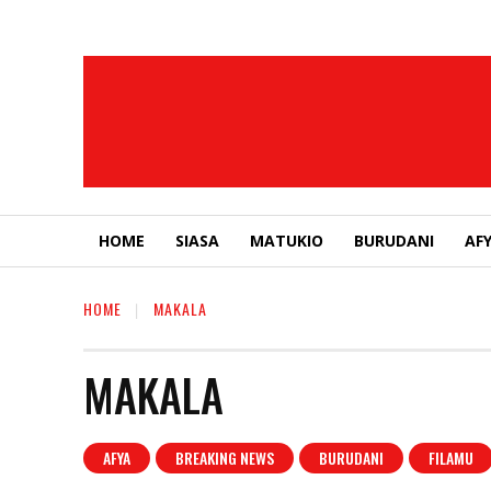
HOME
SIASA
MATUKIO
BURUDANI
AF
HOME
MAKALA
MAKALA
AFYA
BREAKING NEWS
BURUDANI
FILAMU