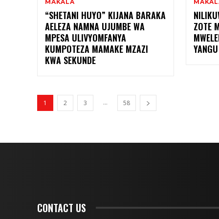
MAKALA
MAKAL
“SHETANI HUYO” KIJANA BARAKA
NILIKU
AELEZA NAMNA UJUMBE WA
ZOTE 
MPESA ULIVYOMFANYA
MWELE
KUMPOTEZA MAMAKE MZAZI
YANGU
KWA SEKUNDE
...
1
2
3
58
CONTACT US