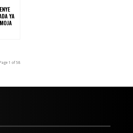
ENYE
AADA YA
UMOJA
Page 1 of 58