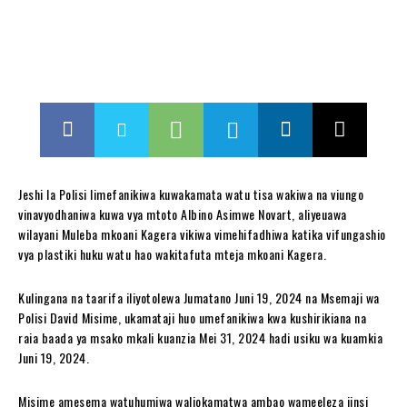
Jeshi la Polisi limefanikiwa kuwakamata watu tisa wakiwa na viungo
vinavyodhaniwa kuwa vya mtoto Albino Asimwe Novart, aliyeuawa
wilayani Muleba mkoani Kagera vikiwa vimehifadhiwa katika vifungashio
vya plastiki huku watu hao wakitafuta mteja mkoani Kagera.
Kulingana na taarifa iliyotolewa Jumatano Juni 19, 2024 na Msemaji wa
Polisi David Misime, ukamataji huo umefanikiwa kwa kushirikiana na
raia baada ya msako mkali kuanzia Mei 31, 2024 hadi usiku wa kuamkia
Juni 19, 2024.
Misime amesema watuhumiwa waliokamatwa ambao wameeleza jinsi