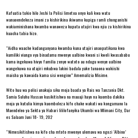
Kufuatia tukio hilo Jeshi la Polisi limetoa onyo kali kwa watu
wanaoendekeza imani za kishirikina ikiwamo kupiga ramli chonganishi
wakiaminishana kwamba wanaweza kupata utajiri kwa njia za kishirikina
kuacha tabia hizo.
“Aidha waache kudanganyana kwamba kuna utajiri unaopatikana kwa
kumiliki viungo vya binadamu mwenye ualbino kwani si kweli kwasababu
kama ingekuwa hivyo familia zenye watoto au ndugu wenye ualbino
wangekuwa na utajiri mkubwa lakini badala yake tunaona wakiishi
maisha ya kawaida kama sisi wengine” Amemalizia Misime.
Wito huu wa polisi unakuja siku moja baada ya Rais wa Tanzania Dkt.
Samia Suluhu Hassan kusikitishwa na mauaji hayo na kuomba dakika
moja ya kutulia kimya kuomboleza kifo chake wakati wa kongamano la
Maendeleo ya Sekta ya Habari lililofanyika Ukumbi wa Mlimani City, Dar
es Salaam Juni 18- 19, 202
“Nimesikitishwa na kifo cha mtoto mwenye ulemavu wa ngozi ‘Albino’