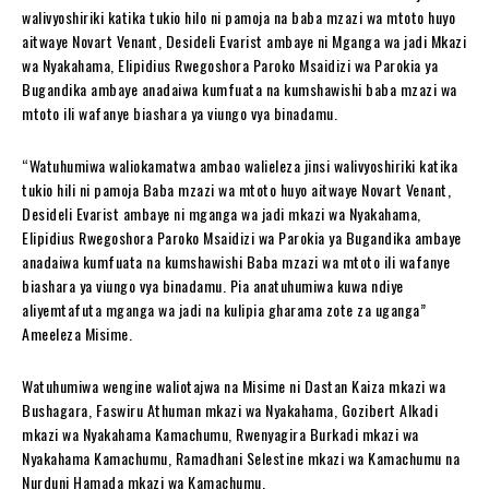
walivyoshiriki katika tukio hilo ni pamoja na baba mzazi wa mtoto huyo
aitwaye Novart Venant, Desideli Evarist ambaye ni Mganga wa jadi Mkazi
wa Nyakahama, Elipidius Rwegoshora Paroko Msaidizi wa Parokia ya
Bugandika ambaye anadaiwa kumfuata na kumshawishi baba mzazi wa
mtoto ili wafanye biashara ya viungo vya binadamu.
“Watuhumiwa waliokamatwa ambao walieleza jinsi walivyoshiriki katika
tukio hili ni pamoja Baba mzazi wa mtoto huyo aitwaye Novart Venant,
Desideli Evarist ambaye ni mganga wa jadi mkazi wa Nyakahama,
Elipidius Rwegoshora Paroko Msaidizi wa Parokia ya Bugandika ambaye
anadaiwa kumfuata na kumshawishi Baba mzazi wa mtoto ili wafanye
biashara ya viungo vya binadamu. Pia anatuhumiwa kuwa ndiye
aliyemtafuta mganga wa jadi na kulipia gharama zote za uganga”
Ameeleza Misime.
Watuhumiwa wengine waliotajwa na Misime ni Dastan Kaiza mkazi wa
Bushagara, Faswiru Athuman mkazi wa Nyakahama, Gozibert Alkadi
mkazi wa Nyakahama Kamachumu, Rwenyagira Burkadi mkazi wa
Nyakahama Kamachumu, Ramadhani Selestine mkazi wa Kamachumu na
Nurduni Hamada mkazi wa Kamachumu.