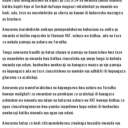
katika bajeti hiyo ni Serikali kufanya mageuzi mbalimbali ya muundo wa
kodi, ada, tozo na marekebisho ya sheria na kanuni ili kuboresha mazingira
ya biashara.
Amesema marekebisho ambayo yamependekezwa kuhusiana na sekta ya
viwanda ni katika ongezeko la thamani VAT, ushuru wa bidhaa, ada na tozo
za wakala pamoja na ushuru wa forodha.
Tenga amesema baadhi ya hatua chanya ni pamoja na kuanzishwa kwa tozo
ya maendeleo ya viwanda kwa bidhaa zinazotoka nje yenye lengo la kulinda
viwanda vya ndani, kuchochea uwekezaji na kuongeza mauzo ya nje pamoja
na kupunguza ada na tozo zinazotolewa na vyombo vya udhibiti ili kupunguza
gharama za uzalishaji.
Amesema pia wamefurahishwa na kupunguzwa kwa ushuru wa forodha
kwenye malighafi za viwandani na pembejeo za uzalishaji ili kuongeza
ushindani wa viwanda vya ndani na kutozwa ushuru wa VAT kwenye bidhaa za
nguo zinazotengenezwa kwa pamba inayolimwa hapa nchini ili kuchochea
uwekezaji katika viwanda vya nguo vya ndani.
Amesema hatua za kodi zilizopendekezwa zinalenga kusaidia viwanda vya