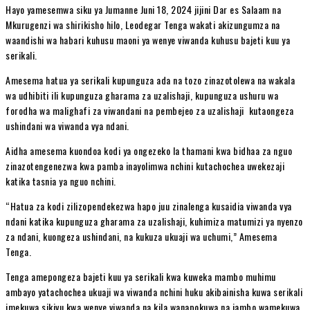
Hayo yamesemwa siku ya Jumanne Juni 18, 2024 jijini Dar es Salaam na
Mkurugenzi wa shirikisho hilo, Leodegar Tenga wakati akizungumza na
waandishi wa habari kuhusu maoni ya wenye viwanda kuhusu bajeti kuu ya
serikali.
Amesema hatua ya serikali kupunguza ada na tozo zinazotolewa na wakala
wa udhibiti ili kupunguza gharama za uzalishaji, kupunguza ushuru wa
forodha wa malighafi za viwandani na pembejeo za uzalishaji kutaongeza
ushindani wa viwanda vya ndani.
Aidha amesema kuondoa kodi ya ongezeko la thamani kwa bidhaa za nguo
zinazotengenezwa kwa pamba inayolimwa nchini kutachochea uwekezaji
katika tasnia ya nguo nchini.
“Hatua za kodi zilizopendekezwa hapo juu zinalenga kusaidia viwanda vya
ndani katika kupunguza gharama za uzalishaji, kuhimiza matumizi ya nyenzo
za ndani, kuongeza ushindani, na kukuza ukuaji wa uchumi,” Amesema
Tenga.
Tenga amepongeza bajeti kuu ya serikali kwa kuweka mambo muhimu
ambayo yatachochea ukuaji wa viwanda nchini huku akibainisha kuwa serikali
imekuwa sikivu kwa wenye viwanda na kila wanapokuwa na jambo wamekuwa