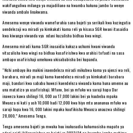
wakifunguliwa milango ya majadiliano na kwamba hakuna jambo la wenye
viwanda ambalo linakwama.
Amesema wenye viwanda wamefurahia sana bajeti ya serikali kwa kuzingatia
uendelezaji wa miradi ya kimkakati kama reli ya kisasa SGR kwani itasaidia
kwa kiwango viwanda vya ndani kuzalisha bidhaa kwa wingi.
Amesema miradi kama SGR inasaidia kukuza uchumi kwani viwanda
vitazalisha kwa wingi na bidhaa kusafirishwa kwa urahisi tofauti na sasa
ambapo usafirishaji umekuwa ukisababisha bei kupanda.
“Nchi ambayo iko makini inaendeleza miradi mikubwa kama ya ujenzi wa reli,
barabara, miradi ya maji kama kuendeleza miradi ya kimkakati barabara
maji, bandari kwa sababu huwezi kuendeleza viwanda kama huna umeme au
una matatizo ya usafirishaji. Mfano, bei ya mfuko wa saruji hapa Dar
inaweza kuwa shilingi 16, 000 au 17,000 lakini bei ya kuubeba mpaka
Mwanza ni kati y ash 10,000 hadi 12,000 kwa hiyo mtu ananunua mfuko wa
saruji hapa kwa 16, 000 lakini mpaka kuufikisha Mwanza unauzwa shilingi
28,000,” Amesema Tenga.
Tenga amesema bajeti ya mwaka huu inakusudia kuhamasisha mapato ya
ndani zaidi ikilinganishwa na bajeti ya 2023/24 na kwamba jambo muhimu