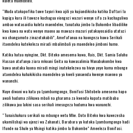
kuleta maendeleo.
“Muda utakapofika tuwe tayari kwa ajili ya kujiandikisha katika Daftari la
kupiga kura ili tuweze kuchagua viongozi wazuri wenye sifa za kuchaguliwa
ambao watasaidia kuleta maendeleo, tunataka jimbo la Bukombe libadilike
kwa kuwa na watu wenye maono au mawazo mazuri yatakayosaidia utatuzi
wa changamoto zinazotukabili”, Amefafanua na kuongeza kuwa Serikali
itaendelea kutekeleza miradi mbalimbali ya maendeleo jimboni humo.
Katika hatua nyingine, Dkt. Biteko amesema kuwa, Rais, Dkt. Samia Suluhu
Hassan atafanya ziara mkoani Geita na kuwasalimia Wanabukombe kwa
kuwa anataka kuona miradi mingi inatekelezwa na hivyo yeye kama mbunge
ataendelea kuhakikisha maendeleo ya kweli yanaenda kwenye maeneo ya
wananchi.
Naye diwani wa kata ya Lyambamgongo, Bonifasi Shitobelo amesema hapo
awali huduma zilikuwa mbali na gharama za kwenda kupata matibabu
zilikuwa juu lakini sasa serikali imesogeza huduma kwa wananchi.
“Tunaishukuru serikali na mbunge wetu Mhe. Doto Biteko kwa kuwezesha
ukamilishaji wa ujenzi wa Zahanati, Barabara ya kutoka Lyambamgongo hadi
Ifunde na Shule ya Msingi katika jimbo la Bukombe” Ameeleza Bonifasi.