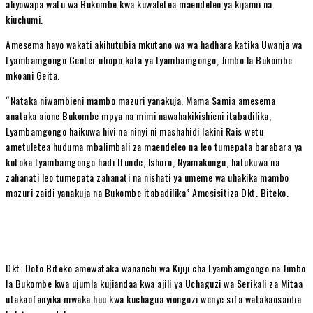
aliyowapa watu wa Bukombe kwa kuwaletea maendeleo ya kijamii na
kiuchumi.
Amesema hayo wakati akihutubia mkutano wa wa hadhara katika Uwanja wa
Lyambamgongo Center uliopo kata ya Lyambamgongo, Jimbo la Bukombe
mkoani Geita.
“Nataka niwambieni mambo mazuri yanakuja, Mama Samia amesema
anataka aione Bukombe mpya na mimi nawahakikishieni itabadilika,
Lyambamgongo haikuwa hivi na ninyi ni mashahidi lakini Rais wetu
ametuletea huduma mbalimbali za maendeleo na leo tumepata barabara ya
kutoka Lyambamgongo hadi Ifunde, Ishoro, Nyamakungu, hatukuwa na
zahanati leo tumepata zahanati na nishati ya umeme wa uhakika mambo
mazuri zaidi yanakuja na Bukombe itabadilika” Amesisitiza Dkt. Biteko.
Dkt. Doto Biteko amewataka wananchi wa Kijiji cha Lyambamgongo na Jimbo
la Bukombe kwa ujumla kujiandaa kwa ajili ya Uchaguzi wa Serikali za Mitaa
utakaofanyika mwaka huu kwa kuchagua viongozi wenye sifa watakaosaidia