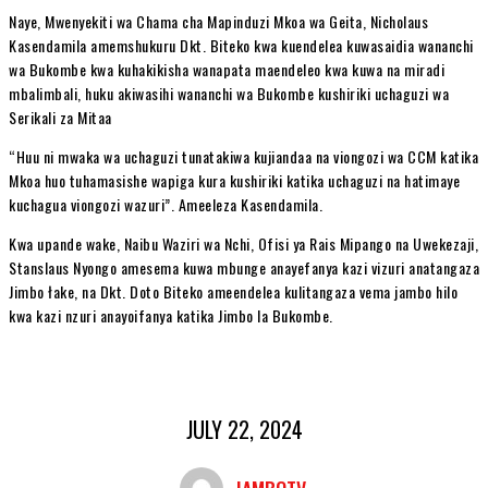
Naye, Mwenyekiti wa Chama cha Mapinduzi Mkoa wa Geita, Nicholaus
Kasendamila amemshukuru Dkt. Biteko kwa kuendelea kuwasaidia wananchi
wa Bukombe kwa kuhakikisha wanapata maendeleo kwa kuwa na miradi
mbalimbali, huku akiwasihi wananchi wa Bukombe kushiriki uchaguzi wa
Serikali za Mitaa
“Huu ni mwaka wa uchaguzi tunatakiwa kujiandaa na viongozi wa CCM katika
Mkoa huo tuhamasishe wapiga kura kushiriki katika uchaguzi na hatimaye
kuchagua viongozi wazuri”. Ameeleza Kasendamila.
Kwa upande wake, Naibu Waziri wa Nchi, Ofisi ya Rais Mipango na Uwekezaji,
Stanslaus Nyongo amesema kuwa mbunge anayefanya kazi vizuri anatangaza
Jimbo łake, na Dkt. Doto Biteko ameendelea kulitangaza vema jambo hilo
kwa kazi nzuri anayoifanya katika Jimbo la Bukombe.
JULY 22, 2024