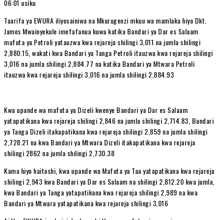
06:01 usiku
Taarifa ya EWURA iliyosainiwa na Mkurugenzi mkuu wa mamlaka hiyo Dkt.
James Mwainyekule imefafanua kuwa katika Bandari ya Dar es Salaam
mafuta ya Petroli yatauzwa kwa rejareja shilingi 3,011 na jumla shilingi
2,880.15, wakati kwa Bandari ya Tanga Petroli itauzwa kwa rejareja shilingi
3,016 na jumla shilingi 2,884.77 na katika Bandari ya Mtwara Petroli
itauzwa kwa rejareja shilingi 3,016 na jumla shilingi 2,884.93
Kwa upande wa mafuta ya Dizeli kwenye Bandari ya Dar es Salaam
yatapatikana kwa rejareja shilingi 2,846 na jumla shilingi 2,714.83, Bandari
ya Tanga Dizeli itakapatikana kwa rejareja shilingi 2,859 na jumla shilingi
2,728.21 na kwa Bandari ya Mtwara Dizeli itakapatikana kwa rejareja
shilingi 2862 na jumla shilingi 2,730.38
Kama hiyo haitoshi, kwa upande wa Mafuta ya Taa yatapatikana kwa rejareja
shilingi 2,943 kwa Bandari ya Dar es Salaam na shilingi 2,812.20 kwa jumla,
kwa Bandari ya Tanga yatapatikana kwa rejareja shilingi 2,989 na kwa
Bandari ya Mtwara yatapatikana kwa rejareja shilingi 3,016