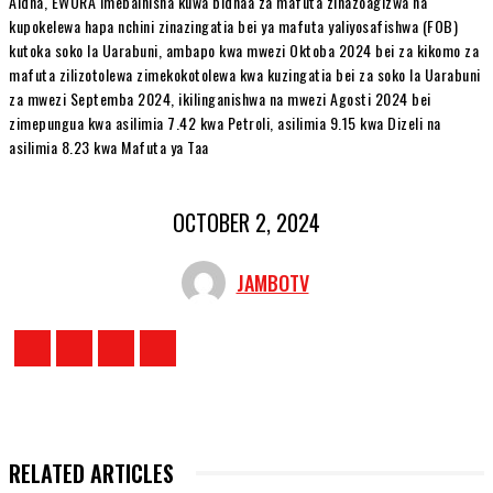
Aidha, EWURA imebainisha kuwa bidhaa za mafuta zinazoagizwa na
kupokelewa hapa nchini zinazingatia bei ya mafuta yaliyosafishwa (FOB)
kutoka soko la Uarabuni, ambapo kwa mwezi Oktoba 2024 bei za kikomo za
mafuta zilizotolewa zimekokotolewa kwa kuzingatia bei za soko la Uarabuni
za mwezi Septemba 2024, ikilinganishwa na mwezi Agosti 2024 bei
zimepungua kwa asilimia 7.42 kwa Petroli, asilimia 9.15 kwa Dizeli na
asilimia 8.23 kwa Mafuta ya Taa
OCTOBER 2, 2024
JAMBOTV
RELATED ARTICLES