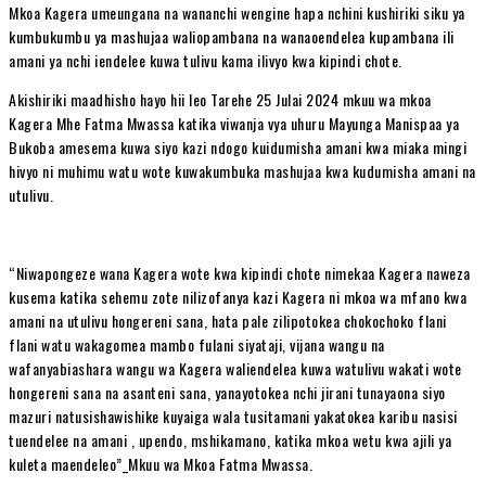
Mkoa Kagera umeungana na wananchi wengine hapa nchini kushiriki siku ya
kumbukumbu ya mashujaa waliopambana na wanaoendelea kupambana ili
amani ya nchi iendelee kuwa tulivu kama ilivyo kwa kipindi chote.
Akishiriki maadhisho hayo hii leo Tarehe 25 Julai 2024 mkuu wa mkoa
Kagera Mhe Fatma Mwassa katika viwanja vya uhuru Mayunga Manispaa ya
Bukoba amesema kuwa siyo kazi ndogo kuidumisha amani kwa miaka mingi
hivyo ni muhimu watu wote kuwakumbuka mashujaa kwa kudumisha amani na
utulivu.
“Niwapongeze wana Kagera wote kwa kipindi chote nimekaa Kagera naweza
kusema katika sehemu zote nilizofanya kazi Kagera ni mkoa wa mfano kwa
amani na utulivu hongereni sana, hata pale zilipotokea chokochoko flani
flani watu wakagomea mambo fulani siyataji, vijana wangu na
wafanyabiashara wangu wa Kagera waliendelea kuwa watulivu wakati wote
hongereni sana na asanteni sana, yanayotokea nchi jirani tunayaona siyo
mazuri natusishawishike kuyaiga wala tusitamani yakatokea karibu nasisi
tuendelee na amani , upendo, mshikamano, katika mkoa wetu kwa ajili ya
kuleta maendeleo”_Mkuu wa Mkoa Fatma Mwassa.