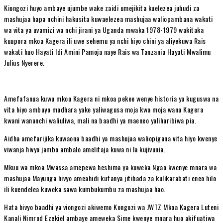
Kiongozi huyo ambaye ujumbe wake zaidi umejikita kuelezea juhudi za
mashujaa hapa nchini hakusita kuwaelezea mashujaa waliopambana wakati
wa vita ya uvamizi wa nchi jirani ya Uganda mwaka 1978-1979 wakitaka
kuupora mkoa Kagera ili uwe sehemu ya nchi hiyo chini ya aliyekuwa Rais
wakati huo Hayati Idi Amini Pamoja naye Rais wa Tanzania Hayati Mwalimu
Julius Nyerere.
Amefafanua kuwa mkoa Kagera ni mkoa pekee wenye historia ya kuguswa na
vita hiyo ambayo madhara yake yaliwagusa moja kwa moja wana Kagera
kwani wananchi waliuliwa, mali na baadhi ya maeneo yaliharibiwa pia.
Aidha amefarijika kuwaona baadhi ya mashujaa waliopigana vita hiyo kwenye
viwanja hivyo jambo ambalo amelitaja kuwa ni la kujivunia.
Mkuu wa mkoa Mwassa amepewa heshima ya kuweka Ngao kwenye mnara wa
mashujaa Mayunga hivyo ameahidi kufanya jitihada za kulikarabati eneo hilo
ili kuendelea kuweka sawa kumbukumbu za mashujaa hao.
Hata hivyo baadhi ya viongozi akiwemo Kongozi wa JWTZ Mkoa Kagera Luteni
Kanali Nimrod Ezekiel ambaye ameweka Sime kwenye mnara huo akifuatiwa