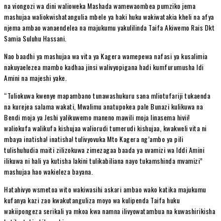
na viongozi wa dini walioweka Mashada wamewaombea pumziko jema
mashujaa waliokwishatangulia mbele ya haki huku wakiwatakia kheli na afya
njema ambao wanaendelea na majukumu yakulilinda Taifa Akiwemo Rais Dkt
Samia Suluhu Hassani.
Nao baadhi ya mashujaa wa vita ya Kagera wamepewa nafasi ya kusalimia
nakuyaelezea mambo kadhaa jinsi walivyopigana hadi kumfurumusha Idi
Amini na majeshi yake.
“Tuliokuwa kwenye mapambano tunawashukuru sana mliotufariji tukaenda
na kurejea salama wakati, Mwalimu anatupokea pale Bunazi kulikuwa na
Bendi moja ya Jeshi yalikuwemo maneno mawili moja linasema hivii!
waliokufa walikufa kishujaa waliorudi tumerudi kishujaa, kwakweli vita ni
mbaya inatisha! inatisha! tulivyovuka Mto Kagera ng’ambo ya pili
tulishuhudia maiti zilizokuwa zimezagaa baada ya uvamizi wa Iddi Amini
ilikuwa ni hali ya kutisha lakini tulikabiliana nayo tukamshinda mvamizi”
mashujaa hao wakieleza bayana.
Hatahivyo wsmetoa wito wakiwasihi askari ambao wako katika majukumu
kufanya kazi zao kwakutanguliza moyo wa kulipenda Taifa huku
wakiipongeza serikali ya mkoa kwa namna ilivyowatambua na kuwashirikisha