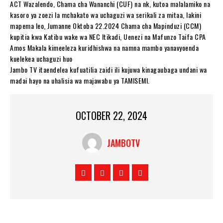
ACT Wazalendo, Chama cha Wananchi (CUF) na nk, kutoa malalamiko na
kasoro ya zoezi la mchakato wa uchaguzi wa serikali za mitaa, lakini
mapema leo, Jumanne Oktoba 22.2024 Chama cha Mapinduzi (CCM)
kupitia kwa Katibu wake wa NEC Itikadi, Uenezi na Mafunzo Taifa CPA
Amos Makala kimeeleza kuridhishwa na namna mambo yanavyoenda
kuelekea uchaguzi huo
Jambo TV itaendelea kufuatilia zaidi ili kujuwa kinagaubaga undani wa
madai hayo na uhalisia wa majawabu ya TAMISEMI.
OCTOBER 22, 2024
JAMBOTV