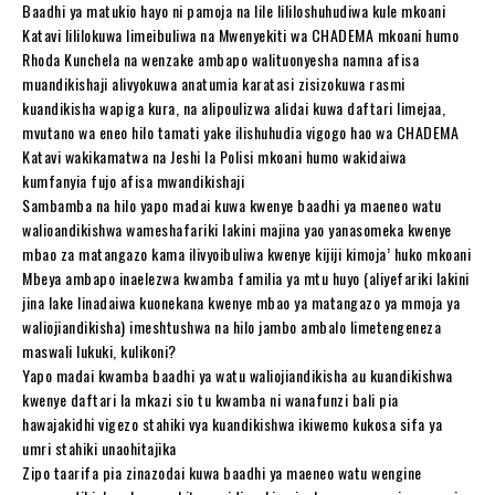
Baadhi ya matukio hayo ni pamoja na lile lililoshuhudiwa kule mkoani
Katavi lililokuwa limeibuliwa na Mwenyekiti wa CHADEMA mkoani humo
Rhoda Kunchela na wenzake ambapo walituonyesha namna afisa
muandikishaji alivyokuwa anatumia karatasi zisizokuwa rasmi
kuandikisha wapiga kura, na alipoulizwa alidai kuwa daftari limejaa,
mvutano wa eneo hilo tamati yake ilishuhudia vigogo hao wa CHADEMA
Katavi wakikamatwa na Jeshi la Polisi mkoani humo wakidaiwa
kumfanyia fujo afisa mwandikishaji
Sambamba na hilo yapo madai kuwa kwenye baadhi ya maeneo watu
walioandikishwa wameshafariki lakini majina yao yanasomeka kwenye
mbao za matangazo kama ilivyoibuliwa kwenye kijiji kimoja’ huko mkoani
Mbeya ambapo inaelezwa kwamba familia ya mtu huyo (aliyefariki lakini
jina lake linadaiwa kuonekana kwenye mbao ya matangazo ya mmoja ya
waliojiandikisha) imeshtushwa na hilo jambo ambalo limetengeneza
maswali lukuki, kulikoni?
Yapo madai kwamba baadhi ya watu waliojiandikisha au kuandikishwa
kwenye daftari la mkazi sio tu kwamba ni wanafunzi bali pia
hawajakidhi vigezo stahiki vya kuandikishwa ikiwemo kukosa sifa ya
umri stahiki unaohitajika
Zipo taarifa pia zinazodai kuwa baadhi ya maeneo watu wengine