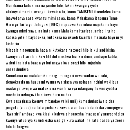
Mahakama kuhusiana na jambo hilo, lakini kwangu yeyote
atakayesimamia kwangu kawaida tu, kama TAMISEMI itaendelea kama
inavyofanya sasa kwangu mimi sawa, kama Mahakama itasema Tume
Huru ya Taifa ya Uchaguzi (INEC) inapaswa kuchukua majukumu hayo
kwangu mimi sawa, na hata kama Mahakama itaeleza jambo lingine
kabisa yote nitayapokea, kutokana na ukweli kwamba masuala hayo ni ya
kisheria
Mjadala ninaougusia hapa ni kutokana na zoezi hilo la kujiandikisha
kwenye daftari la mkazi lililohitimishwa hivi karibuni, ambapo kabla,
wakati na hata baada ya kufungwa kwa zoezi hilo mjadala
unashuhudiwa
Kumekuwa na malalamiko mengi miongoni mwa wadau wa haki,
demokrasia na hususani vyama vya siasa vya upinzani nchini wakiibua
madai ya uwepo wa matukio na viashiria vya udanganyifu vinavyotilia
mashaka uchaguzi huo kuwa huru na haki
Kwa sasa (hasa kwenye mitandao ya kijamii) kumeshuhudiwa picha
jongefu (video) na hata picha za kawaida ambazo bila shaka zimepigwa
‘kwa siri’ ambazo kwa kiasi kikubwa zinaonesha ‘madudu’ yanayoendelea
kwenye vituo vya kuandikisha wapiga kura wakati na hata baada ya zoezi
hilo kufungwa