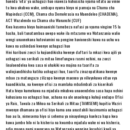
huenda ‘vita’ ya uchaguzi huo inaweza kuhusisha vyama vitatu au vinne
tu kwa ukubwa wake, ambapo vyama hivyo ni pamoja na Chama cha
Mapinduzi (CCM), Chama cha Demokrasia na Maendeleo (CHADEMA),
ACT Wazalendo na Chama cha Wananchi (CUF)
Kwa kusema hivyo haimaanishi tumebeza nafasi ya vyama vingine 15 la
hasha, bali tunatambua uwepo wake ila mtazamo wa Watanzania walio
wengi unaonekana kutoviamini na pengine havioneshi kuwa na uchu wa
kuwa na ushindani kwenye uchaguzi huo
Hivi karibuni zoezi la kujiandikisha kwenye daftari la mkazi kwa ajili ya
uchaguzi wa serikali za mitaa limefungwa rasmi nchini, na zoezi
linaloendelea kwa sasa ni uhakiki wa majina na taarifa za
waliojiandikisha katika uchaguzi huo, taarifa zinazopatikana kwenye
mbao za matangazo zilizopo kwenye maeneo ya vilivyokuwa vituo vya
kuandikisha, na kwenye ofisi za mamlaka mbalimbali za kiserikali
Hata hivyo kumekuwa na mjadala mkubwa unaoendelea sasa hapa nchini
kuhusiana na uchaguzi huo, achana na ule unaolenga kuhoji endapo Ofisi
ya Rais, Tawala za Mikoa na Serikali za Mitaa (TAMISEMI) kupitia Waziri
mwenye dhamana ya ofisi hiyo kama ana anastahili kusimamia uchaguzi
huo au la, nimesema hiyo si sehemu ya ninayolenga kueleza hapa kwa
kuwa jambo hilo ni la kisheria na kwamba mjadala wake ni wa kisheria,
ndio maana nami naungana na Watanzania wengine kusubiri kauli ya