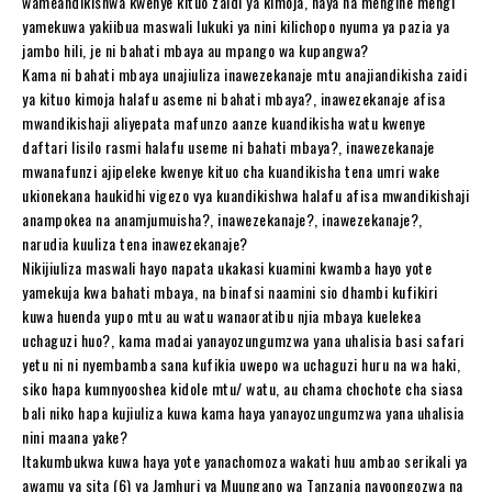
wameandikishwa kwenye kituo zaidi ya kimoja, haya na mengine mengi
yamekuwa yakiibua maswali lukuki ya nini kilichopo nyuma ya pazia ya
jambo hili, je ni bahati mbaya au mpango wa kupangwa?
Kama ni bahati mbaya unajiuliza inawezekanaje mtu anajiandikisha zaidi
ya kituo kimoja halafu aseme ni bahati mbaya?, inawezekanaje afisa
mwandikishaji aliyepata mafunzo aanze kuandikisha watu kwenye
daftari lisilo rasmi halafu useme ni bahati mbaya?, inawezekanaje
mwanafunzi ajipeleke kwenye kituo cha kuandikisha tena umri wake
ukionekana haukidhi vigezo vya kuandikishwa halafu afisa mwandikishaji
anampokea na anamjumuisha?, inawezekanaje?, inawezekanaje?,
narudia kuuliza tena inawezekanaje?
Nikijiuliza maswali hayo napata ukakasi kuamini kwamba hayo yote
yamekuja kwa bahati mbaya, na binafsi naamini sio dhambi kufikiri
kuwa huenda yupo mtu au watu wanaoratibu njia mbaya kuelekea
uchaguzi huo?, kama madai yanayozungumzwa yana uhalisia basi safari
yetu ni ni nyembamba sana kufikia uwepo wa uchaguzi huru na wa haki,
siko hapa kumnyooshea kidole mtu/ watu, au chama chochote cha siasa
bali niko hapa kujiuliza kuwa kama haya yanayozungumzwa yana uhalisia
nini maana yake?
Itakumbukwa kuwa haya yote yanachomoza wakati huu ambao serikali ya
awamu ya sita (6) ya Jamhuri ya Muungano wa Tanzania nayoongozwa na