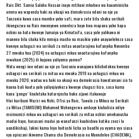
Rais Dkt. Samia Suluhu Hassan inayo mtihani mkubwa wa kuuaminisha
umma wa wapenda haki na ukuaji wa demokrasia ndani na nje ya
Tanzania kuwa sasa mambo yako safi, mara zote bila shaka serikali
ikiongozwa na Rais mwenyewe ameeleza hayo kwa mapana yake hapa
nchini na hata kwenye Jumuiya ya Kimataifa, sasa yale yalikuwa ni
maneno bila shaka kila mmoja macho na masikio yake anayaelekeza sasa
kwenye uchaguzi wa serikali za mitaa unaotarajiwa kufanyika Novemba
27 mwaka huu (2024) na uchaguzi mkuu unaotarajiwa kufanyika
mwakani (2025) ili kujuwa yaliyomo yamoo?
Watu wengi iwe ndani au nje ya Tanzania wanajuwa kilichotokea kwenye
uchaguzi wa serikali za mitaa wa mwaka 2019 na uchaguzi mkuu wa
mwaka 2020, wadau wa haki na ukuaji wa demokrasia hawatamani sio tu
kuona bali kuota yale yaliyojiyokeza kwenye chaguzi hizo, sasa kama
kuna ‘genge’ linalotaka kuturejesha huko sijuwi itakuwaje
Hivi karibuni Waziri wa Nchi, Ofisi ya Rais, Tawala za Mikoa na Serikali
za Mitaa (TAMISEMI) Mohamed Mchengerwa ambaye kiuhalisia ndiye
msimamizi mkuu wa uchaguzi wa serikali za mitaa nchini amekanusha
madai hayo, hususani madai ya wanafunzi kuuhishwa katika zoezi la
uandikishaji, lakini kama hiyo haitoshi licha ya baadhi ya vyama vya siasa
vya upinzani ikiwemo Chama cha Demokrasia na Maendeleo (CHADEMA),