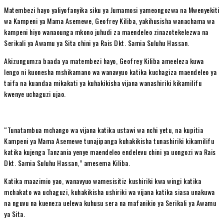
Matembezi hayo yaliyofanyika siku ya Jumamosi yameongozwa na Mwenyekiti
wa Kampeni ya Mama Asemewe, Geofrey Kiliba, yakihusisha wanachama wa
kampeni hiyo wanaounga mkono juhudi za maendeleo zinazotekelezwa na
Serikali ya Awamu ya Sita chini ya Rais Dkt. Samia Suluhu Hassan.
Akizungumza baada ya matembezi hayo, Geofrey Kiliba ameeleza kuwa
lengo ni kuonesha mshikamano wa wanavyuo katika kuchagiza maendeleo ya
taifa na kuandaa mikakati ya kuhakikisha vijana wanashiriki kikamilifu
kwenye uchaguzi ujao.
“Tunatambua mchango wa vijana katika ustawi wa nchi yetu, na kupitia
Kampeni ya Mama Asemewe tunajipanga kuhakikisha tunashiriki kikamilifu
katika kujenga Tanzania yenye maendeleo endelevu chini ya uongozi wa Rais
Dkt. Samia Suluhu Hassan,” amesema Kiliba.
Katika maazimio yao, wanavyuo wamesisitiz kushiriki kwa wingi katika
mchakato wa uchaguzi, kuhakikisha ushiriki wa vijana katika siasa unakuwa
na nguvu na kueneza uelewa kuhusu sera na mafanikio ya Serikali ya Awamu
ya Sita.