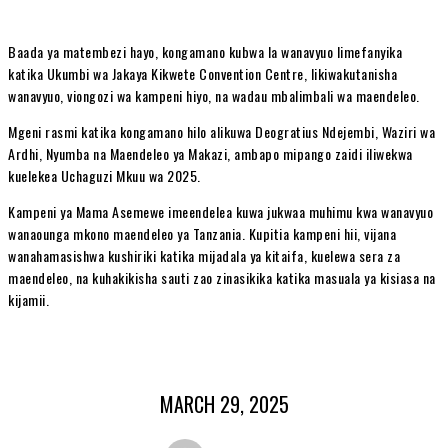
Baada ya matembezi hayo, kongamano kubwa la wanavyuo limefanyika
katika Ukumbi wa Jakaya Kikwete Convention Centre, likiwakutanisha
wanavyuo, viongozi wa kampeni hiyo, na wadau mbalimbali wa maendeleo.
Mgeni rasmi katika kongamano hilo alikuwa Deogratius Ndejembi, Waziri wa
Ardhi, Nyumba na Maendeleo ya Makazi, ambapo mipango zaidi iliwekwa
kuelekea Uchaguzi Mkuu wa 2025.
Kampeni ya Mama Asemewe imeendelea kuwa jukwaa muhimu kwa wanavyuo
wanaounga mkono maendeleo ya Tanzania. Kupitia kampeni hii, vijana
wanahamasishwa kushiriki katika mijadala ya kitaifa, kuelewa sera za
maendeleo, na kuhakikisha sauti zao zinasikika katika masuala ya kisiasa na
kijamii.
MARCH 29, 2025