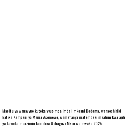
Maelfu ya wanavyuo kutoka vyuo mbalimbali mkoani Dodoma, wanaoshiriki
katika Kampeni ya Mama Asemewe, wamefanya matembezi maalum kwa ajili
ya kuweka maazimio kuelekea Uchaguzi Mkuu wa mwaka 2025.