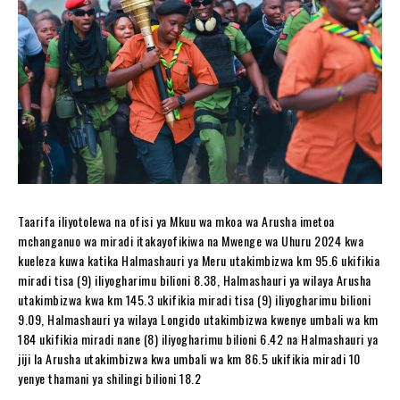
Taarifa iliyotolewa na ofisi ya Mkuu wa mkoa wa Arusha imetoa
mchanganuo wa miradi itakayofikiwa na Mwenge wa Uhuru 2024 kwa
kueleza kuwa katika Halmashauri ya Meru utakimbizwa km 95.6 ukifikia
miradi tisa (9) iliyogharimu bilioni 8.38, Halmashauri ya wilaya Arusha
utakimbizwa kwa km 145.3 ukifikia miradi tisa (9) iliyogharimu bilioni
9.09, Halmashauri ya wilaya Longido utakimbizwa kwenye umbali wa km
184 ukifikia miradi nane (8) iliyogharimu bilioni 6.42 na Halmashauri ya
jiji la Arusha utakimbizwa kwa umbali wa km 86.5 ukifikia miradi 10
yenye thamani ya shilingi bilioni 18.2