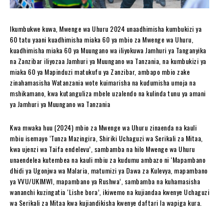
Ikumbukwe kuwa, Mwenge wa Uhuru 2024 unaadhimisha kumbukizi ya
60 tatu yaani kuadhimisha miaka 60 ya mbio za Mwenge wa Uhuru,
kuadhimisha miaka 60 ya Muungano wa iliyokuwa Jamhuri ya Tanganyika
na Zanzibar iliyozaa Jamhuri ya Muungano wa Tanzania, na kumbukizi ya
miaka 60 ya Mapinduzi matukufu ya Zanzibar, ambapo mbio zake
zinahamasisha Watanzania wote kuimarisha na kudumisha umoja na
mshikamano, kwa kutanguliza mbele uzalendo na kulinda tunu ya amani
ya Jamhuri ya Muungano wa Tanzania
Kwa mwaka huu (2024) mbio za Mwenge wa Uhuru zinaenda na kauli
mbiu isemayo ‘Tunza Mazingira, Shiriki Uchaguzi wa Serikali za Mitaa,
kwa ujenzi wa Taifa endelevu’, sambamba na hilo Mwenge wa Uhuru
unaendelea kutembea na kauli mbiu za kudumu ambazo ni ‘Mapambano
dhidi ya Ugonjwa wa Malaria, matumizi ya Dawa za Kulevya, mapambano
ya VVU/UKIMWI, mapambano ya Rushwa’, sambamba na kuhamasisha
wananchi kuzingatia ‘Lishe bora’, ikiwemo na kujiandaa kwenye Uchaguzi
wa Serikali za Mitaa kwa kujiandikisha kwenye daftari la wapiga kura.