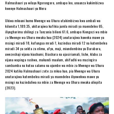
Halmashauri ya wilaya Ngorongoro, ambapo leo, unaanza kukimbizwa
kwenye Halmashauri ya Meru
Ukiwa mkoani humo Mwenge wa Uhuru utakimbizwa kwa umbali wa
kilomita 1,189.35, ukitarajiwa kufikia jumla miradi ya maendeleo 65,
iliyogharimu shilingi za Tanzania bilioni 61.6, ambapo Kiongozi wa mbio
za Mwenge wa Uhuru mwaka huu (2024) anatarajiwa kuweka mawe ya
msingi miradi 18, kufungua mradi 1, kuzindua miradi 12 na kutembelea
miradi 34 ya sekta za elimu, afya, maji, miundombinu ya Barabara,
uwezeshaji vijana kiuchumi, Biashara na ujasiriamali, lishe, klabu za
vijana wapinga rushwa, makundi maalum, uhifadhi wa mazingira
sambamba na kutoa salamu na ujumbe wa mbio za Mwenge wa Uhuru
2024 katika Halmashauri zote za mkoa huo, pia Mwenge wa Uhuru
unatarajiwa kutembelea miradi ya maendeleo iliyowekwa mawe ya
msingi na kuzinduliwa na mbio za Mwenge wa Uhuru mwaka uliopita
(2023).