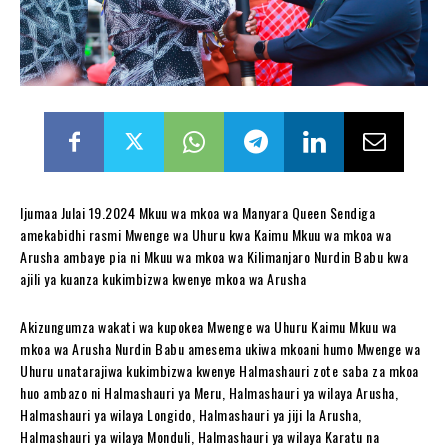
Ijumaa Julai 19.2024 Mkuu wa mkoa wa Manyara Queen Sendiga
amekabidhi rasmi Mwenge wa Uhuru kwa Kaimu Mkuu wa mkoa wa
Arusha ambaye pia ni Mkuu wa mkoa wa Kilimanjaro Nurdin Babu kwa
ajili ya kuanza kukimbizwa kwenye mkoa wa Arusha
Akizungumza wakati wa kupokea Mwenge wa Uhuru Kaimu Mkuu wa
mkoa wa Arusha Nurdin Babu amesema ukiwa mkoani humo Mwenge wa
Uhuru unatarajiwa kukimbizwa kwenye Halmashauri zote saba za mkoa
huo ambazo ni Halmashauri ya Meru, Halmashauri ya wilaya Arusha,
Halmashauri ya wilaya Longido, Halmashauri ya jiji la Arusha,
Halmashauri ya wilaya Monduli, Halmashauri ya wilaya Karatu na