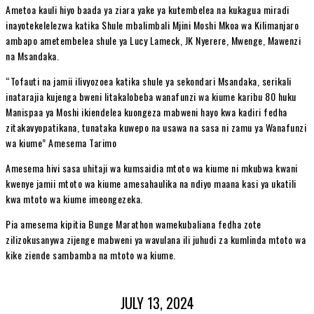
Ametoa kauli hiyo baada ya ziara yake ya kutembelea na kukagua miradi
inayotekelelezwa katika Shule mbalimbali Mjini Moshi Mkoa wa Kilimanjaro
ambapo ametembelea shule ya Lucy Lameck, JK Nyerere, Mwenge, Mawenzi
na Msandaka.
“Tofauti na jamii ilivyozoea katika shule ya sekondari Msandaka, serikali
inatarajia kujenga bweni litakalobeba wanafunzi wa kiume karibu 80 huku
Manispaa ya Moshi ikiendelea kuongeza mabweni hayo kwa kadiri fedha
zitakavyopatikana, tunataka kuwepo na usawa na sasa ni zamu ya Wanafunzi
wa kiume” Amesema Tarimo
Amesema hivi sasa uhitaji wa kumsaidia mtoto wa kiume ni mkubwa kwani
kwenye jamii mtoto wa kiume amesahaulika na ndiyo maana kasi ya ukatili
kwa mtoto wa kiume imeongezeka.
Pia amesema kipitia Bunge Marathon wamekubaliana fedha zote
zilizokusanywa zijenge mabweni ya wavulana ili juhudi za kumlinda mtoto wa
kike ziende sambamba na mtoto wa kiume.
JULY 13, 2024