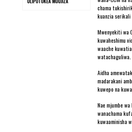
ULIPOTOKEA MUUJIZA
chama tukishir
kuanzia serikal
Mwenyekiti wa 
kuwaheshimu vi
waache kuwatia
watachaguliwa.
Aidha amewatak
madarakani amba
kuwepo na kuwa
Nae mjumbe wa k
wanachama kufan
kuwaaminisha w