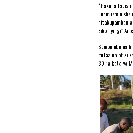
“Hakuna tabia m
unamuaminisha m
nitakupambania 
ziko nyingi” Am
Sambamba na hil
mitaa na ofisi 
30 na kata ya M