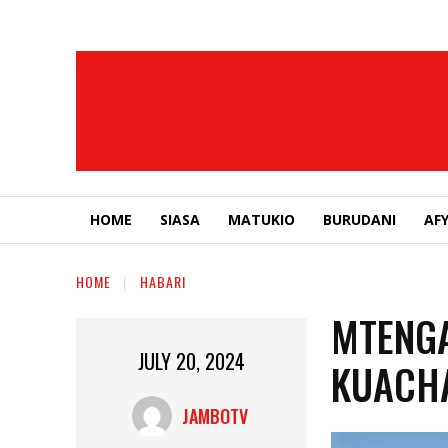
HOME
SIASA
MATUKIO
BURUDANI
AF
HOME
HABARI
MTENGA
JULY 20, 2024
KUACH
JAMBOTV