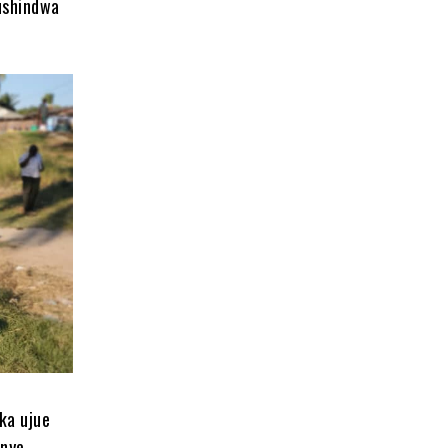
ushindwa
ka ujue
enye