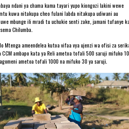
baya ndani ya chama kama tayari yupo kiongozi lakini wewe
tu kuwa nitakupa cheo fulani labda nitakupa udiwani au
uwe mbunge ili mradi tu uchukie senti zake, jamani tufanye ka
esema Chilumba.
o Mtenga ameendelea kutoa vifaa vya ujenzi wa ofisi za serika
za CCM ambapo kata ya Reli ametoa tofali 500 saruji mifuko 1
agomeni ametoa tofali 1000 na mifuko 30 ya saruji.