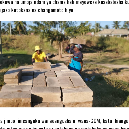
okuwa na umoja ndani ya chama hali inayoweza kusababisha k
zijazo kutokana na changamoto hiyo.
na jimbo limeanguka wanaoangusha ni wana-CCM, kata ikiangu
a mtaa pia na hii yote ni kutokana na matabaka yaliyopo kw