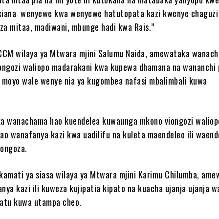
ikiana wenyewe kwa wenyewe hatutopata kazi kwenye chaguzi
i za mitaa, madiwani, mbunge hadi kwa Rais.”
CCM wilaya ya Mtwara mjini Salumu Naida, amewataka wanac
ongozi waliopo madarakani kwa kupewa dhamana na wananchi 
 moyo wale wenye nia ya kugombea nafasi mbalimbali kuwa
a wanachama hao kuendelea kuwaunga mkono viongozi waliop
o wanafanya kazi kwa uadilifu na kuleta maendeleo ili waend
ongoza.
amati ya siasa wilaya ya Mtwara mjini Karimu Chilumba, am
ya kazi ili kuweza kujipatia kipato na kuacha ujanja ujanja w
atu kuwa utampa cheo.