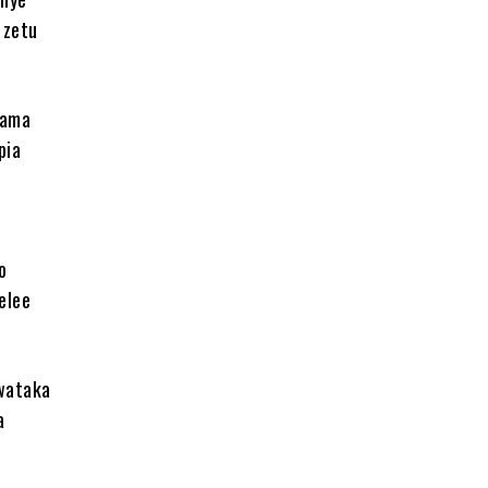
 zetu
hama
pia
o
elee
ewataka
a