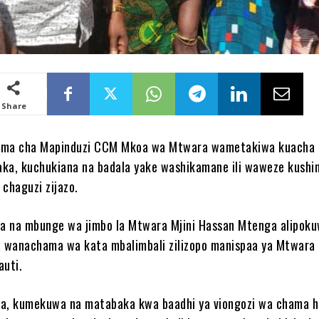
Share
ama cha Mapinduzi CCM Mkoa wa Mtwara wametakiwa kuacha 
ka, kuchukiana na badala yake washikamane ili waweze kushi
 chaguzi zijazo.
a na mbunge wa jimbo la Mtwara Mjini Hassan Mtenga alipok
 wanachama wa kata mbalimbali zilizopo manispaa ya Mtwara 
auti.
, kumekuwa na matabaka kwa baadhi ya viongozi wa chama h