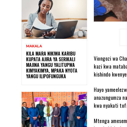
MAKALA
KILA MARA NIKIWA KARIBU
Viongozi wa Ch
KUPATA AJIRA YA SERIKALI
MAJINA YANGU YALITUPWA
kazi kwa mataba
KIMYAKIMYA, MPAKA NYOTA
kishindo kwenye
YANGU ILIPOFUNGUKA
Hayo yameelezw
anazungumza na
kwa nyakati tof
Mtenga amesema