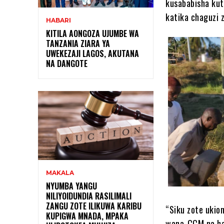
kusababisha kut
katika chaguzi 
HABARI
KITILA AONGOZA UJUMBE WA
TANZANIA ZIARA YA
UWEKEZAJI LAGOS, AKUTANA
NA DANGOTE
MAKALA
NYUMBA YANGU
NILIYOIDUNDIA RASILIMALI
ZANGU ZOTE ILIKUWA KARIBU
“Siku zote ukio
KUPIGWA MNADA, MPAKA
wana-CCM na hat