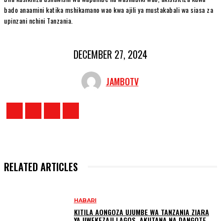
bado anaamini katika mshikamano wao kwa ajili ya mustakabali wa siasa za
upinzani nchini Tanzania.
DECEMBER 27, 2024
JAMBOTV
RELATED ARTICLES
HABARI
KITILA AONGOZA UJUMBE WA TANZANIA ZIARA
YA UWEKEZAJI LAGOS, AKUTANA NA DANGOTE