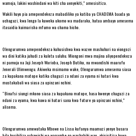
wamoja, lakini washindani wa kiti cha uenyekiti,” amesisitiza.
Wakili huyo pia amependekeza mabadiliko ya katiba ya CHADEMA baada ya
uchaguzi, kwa lengo la kuweka ukomo wa madaraka, hatua ambayo amesema
itasaidia kuimarisha mfumo wa chama hicho.
Olengurumwa amependekeza kuhusishwa kwa wazee mashuhuri na viongozi
wa dini katika juhudi za kuleta suluhu. Miongoni mwa majina aliyopendekeza
ni pamoja na Jaji Joseph Warioba, Joseph Butiku, na mwandishi maarufu
Jenerali Ulimwengu. Akiweka msimamo wake, Olengurumwa amesema siasa
za kupakana matope katika chaguzi za ndani za vyama ni hatari kwa
mustakabali wa siasa za upinzani nchini.
“Binafsi siungi mkono siasa za kupakana matope, hasa kwenye chaguzi za
ndani za vyama, kwa kuwa ni hatari sana kwa future ya upinzani nchini,”
alisema.
Olengurumwa amewataka Mbowe na Lissu kufanya maamuzi yenye busara
bila kusikiliza ushawishi wa wapambe na washabiki wao, akisisitiza kuwa