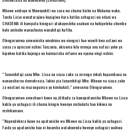
Mbowe ambaye ni Mwenyekiti wa sasa wa chama hicho na Makamu wake,
Tundu Lissu wanatarajiwa kupigiwa kura katika uchaguzi wa ndani wa
CHADEMA ili kumpata kiongozi atakayeshika usukani na kukipeleka chombo
kule ambako wanachama wanahitaji kufika.
Olengurumwa ameainisha umuhimu wa viongozi hao wawili kwa ustawi wa
siasa za upinzani nchini Tanzania, akisema kila mmoja ana nafasi yake ya
kipekee katika kujenga na kuimarisha mfumo wa vyama vingi nchini.
“Tunamhitaji sana Mhe. Lissu na siasa zake za mrengo mkali kupambana na
wanaochezea demokrasia, lakini pia tunamhitaji Mhe. Mbowe na siasa zake
za wastani na mazungumzo ya kimkakati,” amesema Olengurumwa.
Olengurumwa ameshauri kuwe na jitihada za kuwapatanisha Mbowe na Lissu
kabla ya uchaguzi ili chama kiingie kwenye mchakato huo kikiwa na
mshikamano.
“Napendekeza kuwe na upatanisho wa Mbowe na Lissu kabla ya uchaguzi.
Faida ya upatanisho huu ni kwamba watakwenda kwenye uchaguzi wakiwa