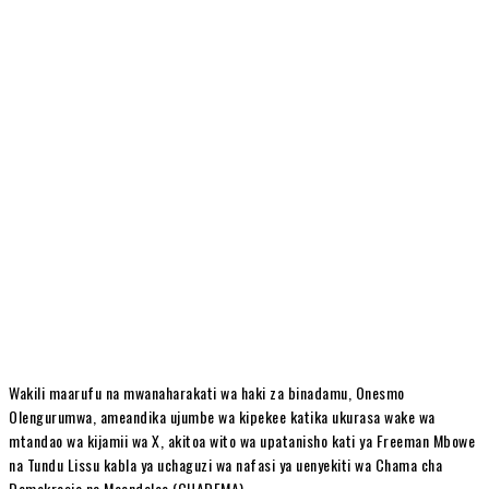
Wakili maarufu na mwanaharakati wa haki za binadamu, Onesmo
Olengurumwa, ameandika ujumbe wa kipekee katika ukurasa wake wa
mtandao wa kijamii wa X, akitoa wito wa upatanisho kati ya Freeman Mbowe
na Tundu Lissu kabla ya uchaguzi wa nafasi ya uenyekiti wa Chama cha
Demokrasia na Maendeleo (CHADEMA).