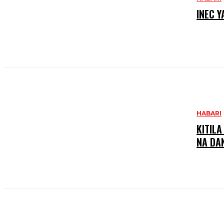
INEC 
HABARI
KITIL
NA DA