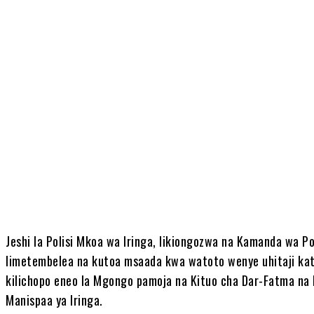
Share
Jeshi la Polisi Mkoa wa Iringa, likiongozwa na Kamanda wa P
limetembelea na kutoa msaada kwa watoto wenye uhitaji kati
kilichopo eneo la Mgongo pamoja na Kituo cha Dar-Fatma na Da
Manispaa ya Iringa.