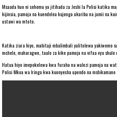
Msaada huo ni sehemu ya jitihada za Jeshi la Polisi katika m
kijinsia, pamoja na kuendelea kujenga ukaribu na jamii na kui
ustawi wa mtoto.
Katika ziara hiyo, mahitaji mbalimbali yalitolewa yakiwemo 
mchele, maharagwe, taulo za kike pamoja na vifaa vya shule
Hatua hiyo imepokelewa kwa furaha na walezi pamoja na wato
Polisi Mkoa wa Iringa kwa kuonyesha upendo na mshikamano 