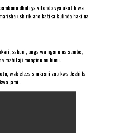
apambano dhidi ya vitendo vya ukatili wa
marisha ushirikiano katika kulinda haki na
sukari, sabuni, unga wa ngano na sembe,
 na mahitaji mengine muhimu.
to, wakieleza shukrani zao kwa Jeshi la
kwa jamii.