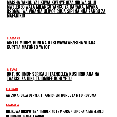
MAISHA YANGU YALIKUWA KWENYE GIZA NIKIWA SIJUI
MWELEKEO WALA MILANGO YANGU YA BARAKA, MPAKA
USOMAJI WA VIGANJA ULIPOFICHUA SIRI NA NJIA ZANGU ZA
MAFANIKIO
HABARI
AIRTEL MONEY, BUNI NA DTBI WAWAWEZESHA VIJANA
KUPITIA MAFUNZO YA IOT
NEWS
DKT. NCHIMBI: SERIKALI ITAENDELEA KUSHIRIKIANA NA
TAASISI ZA DINI, TUIOMBEE NCHI YETU
HABARI
AWESO APOKEA UENYEKITI KAMISHENI BONDE LA MTO RUVUMA
MAKALA
NILIKUWA NIKIPOTEZA TENDER ZOTE MPAKA NILIPOPATA MWELEKEO
ULIOBADILI BAHATI YANGU