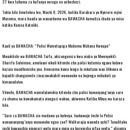
27 kwa tuhuma za kufanya vurugu na uchochezi.
Tukio hilo limetokea leo, Machi 8, 2026, katika Barabara ya Nyerere mjini
Musoma, mara baada ya wanachama wa BAWACHA kumaliza ibada ya misa
katika Kanisa Katoliki.
Kauli ya BAWACHA: “Polisi Wametupiga Mabomu Mchana Kweupe”
Mwakilishi wa BAWACHA Taifa, akizungumza kwa niaba ya Mwenyekiti
Sharifa Suleiman, amelaani vikali kitendo cha polisi kutumia nguvu kubwa
kuzuia maadhimisho yao. Amesema kuwa lengo la mkutano wao lilikuwa ni
kujadili changamoto zinazowakabili wanawake na kujenga mikakati ya
kimaendeleo.
Vilevile, BAWACHA wamelalamikia kitendo cha polisi kuwanyang’anya sare
za chama na kuwakamata viongozi wakuu, akiwemo Katibu Mkuu wa baraza
hilo.
“Sare za BAWACHA sio madawa ya kulevya. Inakuwaje Jeshi la Polisi
wanawanyang’anya wanawake nguo zao? Walitarajia waende uchi? Tunalitaka
jeshi kuwaachia viongozi wetu mara moja na kurejesha vifaa vyetu,” alisema