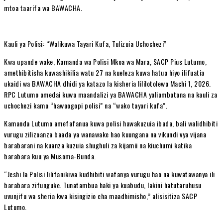
mtoa taarifa wa BAWACHA.
Kauli ya Polisi: “Walikuwa Tayari Kufa, Tulizuia Uchochezi”
Kwa upande wake, Kamanda wa Polisi Mkoa wa Mara, SACP Pius Lutumo,
amethibitisha kuwashikilia watu 27 na kueleza kuwa hatua hiyo ilifuatia
ukaidi wa BAWACHA dhidi ya katazo la kisheria lililotolewa Machi 1, 2026.
RPC Lutumo amedai kuwa maandalizi ya BAWACHA yaliambatana na kauli za
uchochezi kama “hawaogopi polisi” na “wako tayari kufa”.
Kamanda Lutumo amefafanua kuwa polisi hawakuzuia ibada, bali walidhibiti
vurugu zilizoanza baada ya wanawake hao kuungana na vikundi vya vijana
barabarani na kuanza kuzuia shughuli za kijamii na kiuchumi katika
barabara kuu ya Musoma-Bunda.
“Jeshi la Polisi lilifanikiwa kudhibiti wafanya vurugu hao na kuwatawanya ili
barabara zifunguke. Tunatambua haki ya kuabudu, lakini hatutaruhusu
uvunjifu wa sheria kwa kisingizio cha maadhimisho,” alisisitiza SACP
Lutumo.