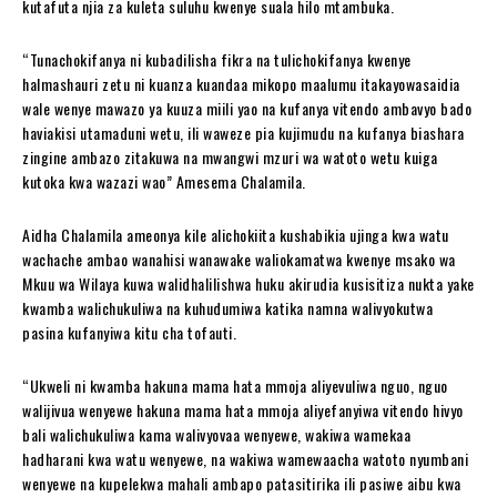
kutafuta njia za kuleta suluhu kwenye suala hilo mtambuka.
“Tunachokifanya ni kubadilisha fikra na tulichokifanya kwenye
halmashauri zetu ni kuanza kuandaa mikopo maalumu itakayowasaidia
wale wenye mawazo ya kuuza miili yao na kufanya vitendo ambavyo bado
haviakisi utamaduni wetu, ili waweze pia kujimudu na kufanya biashara
zingine ambazo zitakuwa na mwangwi mzuri wa watoto wetu kuiga
kutoka kwa wazazi wao” Amesema Chalamila.
Aidha Chalamila ameonya kile alichokiita kushabikia ujinga kwa watu
wachache ambao wanahisi wanawake waliokamatwa kwenye msako wa
Mkuu wa Wilaya kuwa walidhalilishwa huku akirudia kusisitiza nukta yake
kwamba walichukuliwa na kuhudumiwa katika namna walivyokutwa
pasina kufanyiwa kitu cha tofauti.
“Ukweli ni kwamba hakuna mama hata mmoja aliyevuliwa nguo, nguo
walijivua wenyewe hakuna mama hata mmoja aliyefanyiwa vitendo hivyo
bali walichukuliwa kama walivyovaa wenyewe, wakiwa wamekaa
hadharani kwa watu wenyewe, na wakiwa wamewaacha watoto nyumbani
wenyewe na kupelekwa mahali ambapo patasitirika ili pasiwe aibu kwa