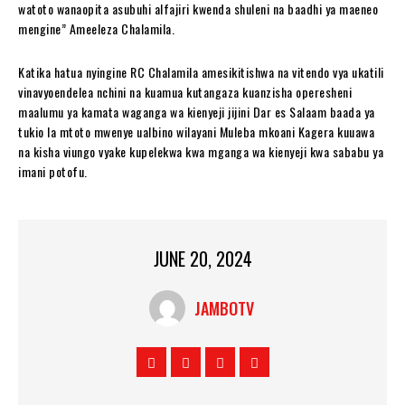
watoto wanaopita asubuhi alfajiri kwenda shuleni na baadhi ya maeneo
mengine” Ameeleza Chalamila.
Katika hatua nyingine RC Chalamila amesikitishwa na vitendo vya ukatili
vinavyoendelea nchini na kuamua kutangaza kuanzisha operesheni
maalumu ya kamata waganga wa kienyeji jijini Dar es Salaam baada ya
tukio la mtoto mwenye ualbino wilayani Muleba mkoani Kagera kuuawa
na kisha viungo vyake kupelekwa kwa mganga wa kienyeji kwa sababu ya
imani potofu.
JUNE 20, 2024
JAMBOTV