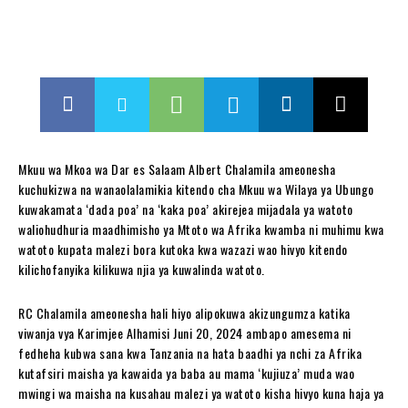
Mkuu wa Mkoa wa Dar es Salaam Albert Chalamila ameonesha
kuchukizwa na wanaolalamikia kitendo cha Mkuu wa Wilaya ya Ubungo
kuwakamata ‘dada poa’ na ‘kaka poa’ akirejea mijadala ya watoto
waliohudhuria maadhimisho ya Mtoto wa Afrika kwamba ni muhimu kwa
watoto kupata malezi bora kutoka kwa wazazi wao hivyo kitendo
kilichofanyika kilikuwa njia ya kuwalinda watoto.
RC Chalamila ameonesha hali hiyo alipokuwa akizungumza katika
viwanja vya Karimjee Alhamisi Juni 20, 2024 ambapo amesema ni
fedheha kubwa sana kwa Tanzania na hata baadhi ya nchi za Afrika
kutafsiri maisha ya kawaida ya baba au mama ‘kujiuza’ muda wao
mwingi wa maisha na kusahau malezi ya watoto kisha hivyo kuna haja ya