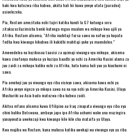
haki kwa kutozwa riba kubwa, akiita hali hii kuwa yenye utata (paradox)
usioelezeka.
Pia, Rostam amezitaka nchi tajiri katika kundi la G7 kutunga sera
zitakazozilazimisha benki kutenga mgao maalum wa mikopo kwa ajili ya
Afrika. Rostam alisema, “Afrika inahitaji fursa sawa na nafuu ya kupata
fedha kwa kiwango kikubwa ili kukidhi mahitaji yake ya maendeleo.”
Ameendelea na kuzikosoa taasisi za upimaji viwango vya mikopo, akisema
kuwa zinafanya makosa ya kuzipa baadhi ya nchi za Amerika Kusini alama za
juu zaidi za mikopo kuliko nchi za Afrika, hata kama hali yao ya kiuchumi ni
sawa.
Pia amehoji juu ya viwango vya riba visivyo sawa, akisema kuwa nchi ya
Afrika yenye vigezo ya mkopo sawa na na vya nchi ya Amerika Kusini, Ulaya
Mashariki au Asia bado inatozwa riba kubwa zaidi.
Akitoa mfano alisema kuwa Ufilipino au Iraq zinapata viwango vya riba vya
chini kuliko Botswana, ambayo japo ipo Afrika uchumi wake una mazingira
yanayovutia uwekezaji kwa kiwango kile kile cha mataifa ya Ulaya.
Kwa mujibu wa Rostam, kuna makosa katika uwekaji wa viwango vya ya riba