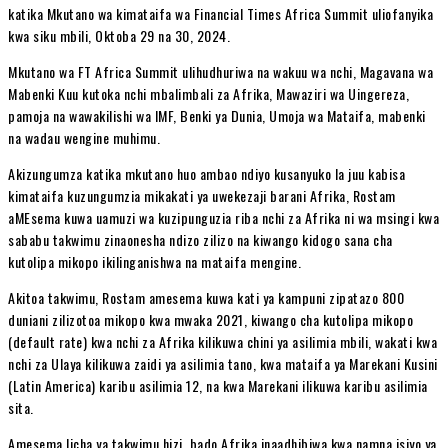
katika Mkutano wa kimataifa wa Financial Times Africa Summit uliofanyika
kwa siku mbili, Oktoba 29 na 30, 2024.
Mkutano wa FT Africa Summit ulihudhuriwa na wakuu wa nchi, Magavana wa
Mabenki Kuu kutoka nchi mbalimbali za Afrika, Mawaziri wa Uingereza,
pamoja na wawakilishi wa IMF, Benki ya Dunia, Umoja wa Mataifa, mabenki
na wadau wengine muhimu.
Akizungumza katika mkutano huo ambao ndiyo kusanyuko la juu kabisa
kimataifa kuzungumzia mikakati ya uwekezaji barani Afrika, Rostam
aMEsema kuwa uamuzi wa kuzipunguzia riba nchi za Afrika ni wa msingi kwa
sababu takwimu zinaonesha ndizo zilizo na kiwango kidogo sana cha
kutolipa mikopo ikilinganishwa na mataifa mengine.
Akitoa takwimu, Rostam amesema kuwa kati ya kampuni zipatazo 800
duniani zilizotoa mikopo kwa mwaka 2021, kiwango cha kutolipa mikopo
(default rate) kwa nchi za Afrika kilikuwa chini ya asilimia mbili, wakati kwa
nchi za Ulaya kilikuwa zaidi ya asilimia tano, kwa mataifa ya Marekani Kusini
(Latin America) karibu asilimia 12, na kwa Marekani ilikuwa karibu asilimia
sita.
Amesema licha ya takwimu hizi, bado Afrika inaadhibiwa kwa namna isiyo ya