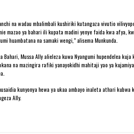
chi na wadau mbalimbali kushiriki kutangaza vivutio vilivyop
mie mazao ya bahari ili kupata madini yenye faida kwa afya, k
umi huambatana na samaki wengi,” alisema Munkunda.
a Bahari, Mussa Ally alieleza kuwa Nyangumi hupendelea kuja
okana na mazingira rafiki yanayokidhi mahitaji yao ya kujamiy
ea.
husaidia kunyonya hewa ya ukaa ambayo inaleta athari kubwa 
ngeza Ally.