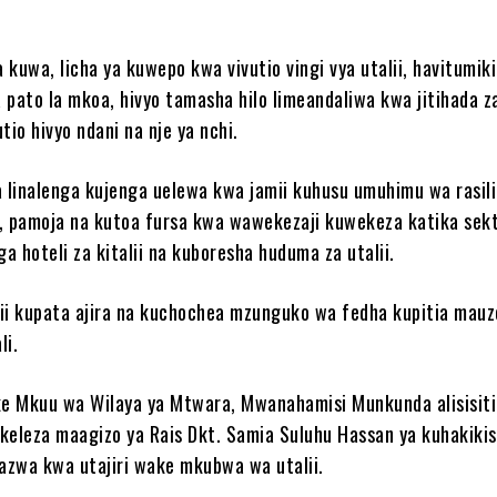
kuwa, licha ya kuwepo kwa vivutio vingi vya utalii, havitumiki
 pato la mkoa, hivyo tamasha hilo limeandaliwa kwa jitihada z
tio hivyo ndani na nje ya nchi.
a linalenga kujenga uelewa kwa jamii kuhusu umuhimu wa rasili
, pamoja na kutoa fursa kwa wawekezaji kuwekeza katika sek
ga hoteli za kitalii na kuboresha huduma za utalii.
amii kupata ajira na kuchochea mzunguko wa fedha kupitia mauz
li.
e Mkuu wa Wilaya ya Mtwara, Mwanahamisi Munkunda alisisit
keleza maagizo ya Rais Dkt. Samia Suluhu Hassan ya kuhakiki
zwa kwa utajiri wake mkubwa wa utalii.