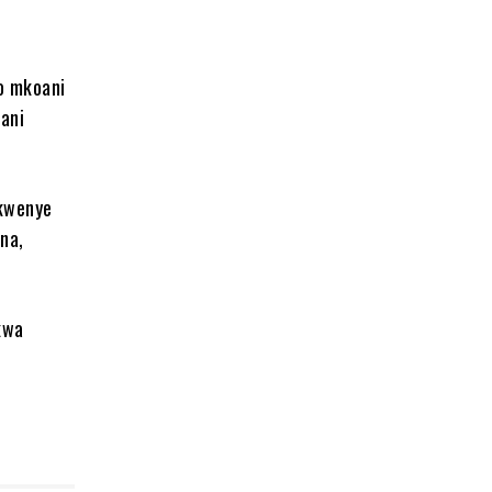
o mkoani
wani
 kwenye
ana,
kwa