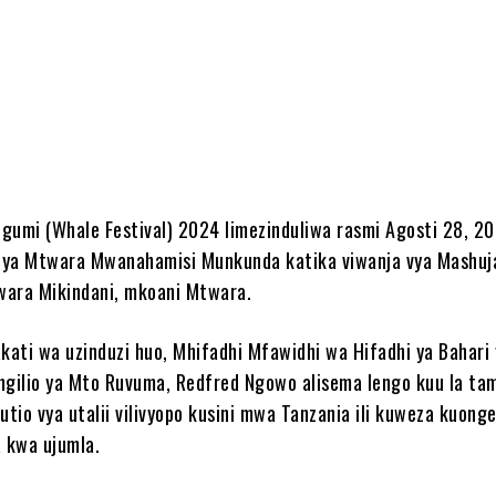
e
gumi (Whale Festival) 2024 limezinduliwa rasmi Agosti 28, 20
 ya Mtwara Mwanahamisi Munkunda katika viwanja vya Mashuj
wara Mikindani, mkoani Mtwara.
ati wa uzinduzi huo, Mhifadhi Mfawidhi wa Hifadhi ya Bahari
ngilio ya Mto Ruvuma, Redfred Ngowo alisema lengo kuu la tam
utio vya utalii vilivyopo kusini mwa Tanzania ili kuweza kuong
a kwa ujumla.