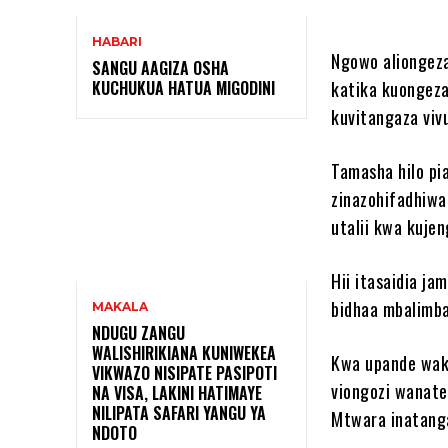
HABARI
Ngowo aliongeza 
SANGU AAGIZA OSHA
KUCHUKUA HATUA MIGODINI ‎
katika kuongeza
kuvitangaza vivu
Tamasha hilo pi
zinazohifadhiwa
utalii kwa kujen
Hii itasaidia j
bidhaa mbalimba
MAKALA
NDUGU ZANGU
WALISHIRIKIANA KUNIWEKEA
Kwa upande wak
VIKWAZO NISIPATE PASIPOTI
viongozi wanate
NA VISA, LAKINI HATIMAYE
NILIPATA SAFARI YANGU YA
Mtwara inatanga
NDOTO