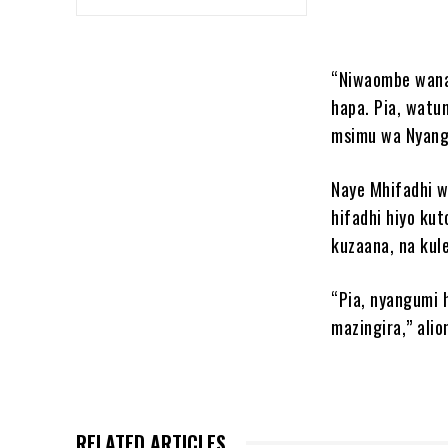
“Niwaombe wanan
hapa. Pia, watu
msimu wa Nyang
Naye Mhifadhi w
hifadhi hiyo kut
kuzaana, na kul
“Pia, nyangumi 
mazingira,” alio
RELATED ARTICLES