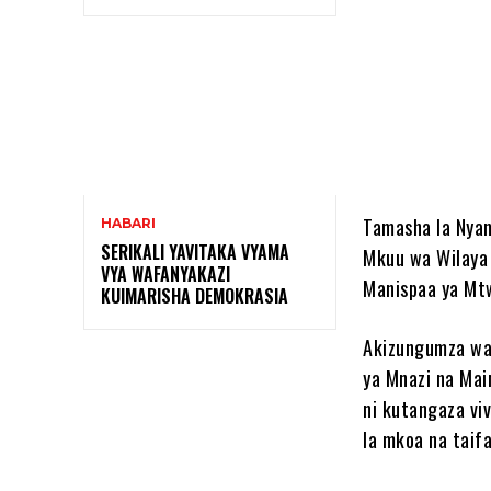
Shar
Tamasha la Nyan
HABARI
SERIKALI YAVITAKA VYAMA
Mkuu wa Wilaya
VYA WAFANYAKAZI
Manispaa ya Mt
KUIMARISHA DEMOKRASIA
Akizungumza wak
ya Mnazi na Mai
ni kutangaza viv
la mkoa na taif