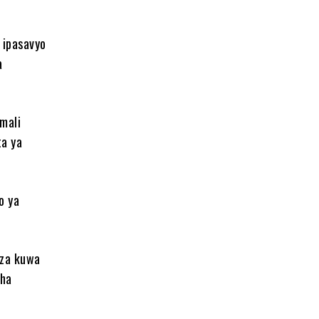
 ipasavyo
a
mali
ta ya
o ya
iza kuwa
sha