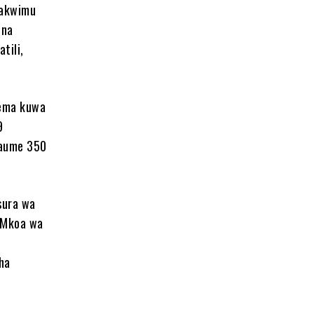
takwimu
 na
tili,
sema kuwa
9
naume 350
sura wa
a Mkoa wa
ha