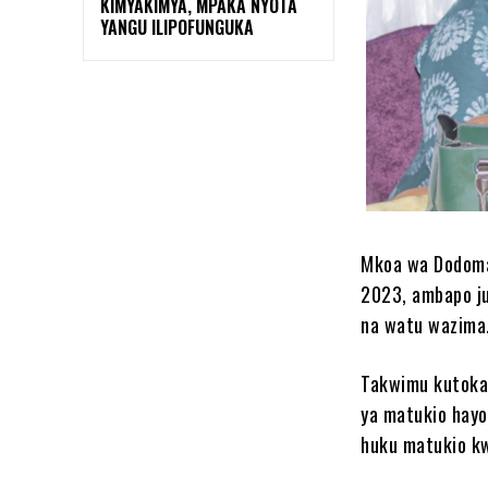
KIMYAKIMYA, MPAKA NYOTA
YANGU ILIPOFUNGUKA
Mkoa wa Dodoma
2023, ambapo ju
na watu wazima
Takwimu kutoka 
ya matukio hayo
huku matukio k