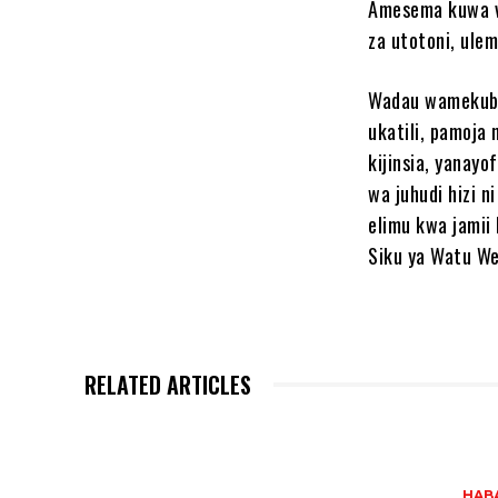
Amesema kuwa vi
za utotoni, ule
Wadau wamekuba
ukatili, pamoja 
kijinsia, yanay
wa juhudi hizi 
elimu kwa jamii
Siku ya Watu We
RELATED ARTICLES
HAB