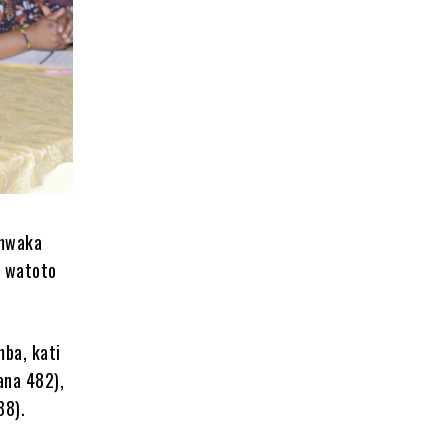
 mwaka
a watoto
ba, kati
ana 482),
88).