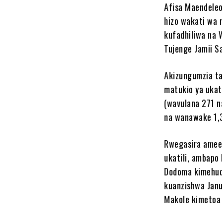
Afisa Maendele
hizo wakati wa m
kufadhiliwa na 
Tujenge Jamii S
Akizungumzia t
matukio ya ukat
(wavulana 271 
na wanawake 1,
Rwegasira amee
ukatili, ambapo
Dodoma kimehud
kuanzishwa Janu
Makole kimetoa