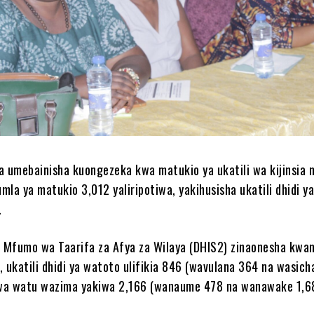
 umebainisha kuongezeka kwa matukio ya ukatili wa kijinsia
mla ya matukio 3,012 yaliripotiwa, yakihusisha ukatili dhidi y
.
Mfumo wa Taarifa za Afya za Wilaya (DHIS2) zinaonesha kwam
, ukatili dhidi ya watoto ulifikia 846 (wavulana 364 na wasich
wa watu wazima yakiwa 2,166 (wanaume 478 na wanawake 1,6