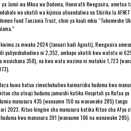
o ya Jamii wa Mkoa wa Dodoma, Honorath Rwegasira, ametoa 
dahalo wa ukatili wa kijinsia ulioandaliwa na Shirika la AFNET
Women Fund Tanzania Trust, chini ya kauli mbiu “Tukomeshe Uka
alama.”
akwimu za mwaka 2024 (Januari hadi Agosti), Rwegasira ame
ili yaliyoshuhudiwa ni 2,352, ambapo ukatili kwa watoto ni 62
na wasichana 358), na kwa watu wazima ni matukio 1,723 (wa
373).
leza kuwa hatua zimechukuliwa kuimarisha huduma kwa manu
 kituo cha utoaji huduma jumuishi katika Hospitali ya Rufaa y
umia manusura 435 (wanaume 150 na wanawake 285) tangu
ari 2023. Kituo kingine cha manusura katika Kituo cha Afya c
 huduma kwa manusura 391 (wanaume 106 na wanawake 285).