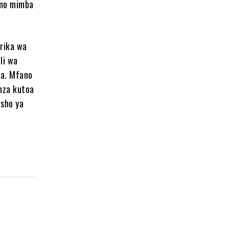
emo mimba
rika wa
li wa
ba. Mfano
nza kutoa
isho ya