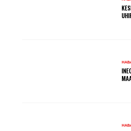
KES
UHI
HAB
INE
MA
HAB