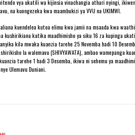
tendo vya ukatili wa kijinsia vinachangia athari nyingi, ikiw
mavu, na kuongezeka kwa maambukizi ya VVU na UKIMWI.
liana kuendelea kutoa elimu kwa jamii na msaada kwa waathi
na kushirikiana katika maadhimisho ya siku 16 za kupinga ukati
ofanyika kila mwaka kuanzia tarehe 25 Novemba hadi 10 Desem
ni shirikisho la walemavu (SHIVYAWATA), ambao wamepanga kua
 kuanzia tarehe 1 hadi 3 Desemba, ikiwa ni sehemu ya maadhim
nye Ulemavu Duniani.
ARI