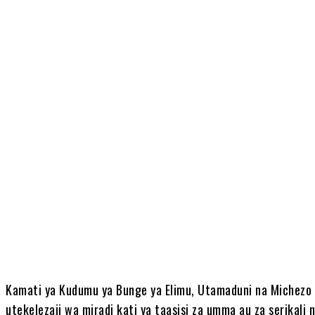
Share
Kamati ya Kudumu ya Bunge ya Elimu, Utamaduni na Michezo
utekelezaji wa miradi kati ya taasisi za umma au za serikali