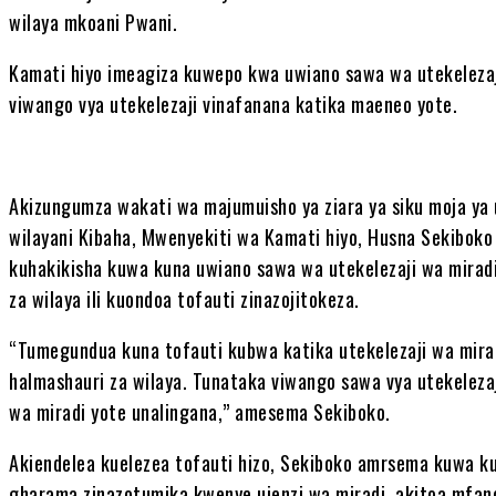
wilaya mkoani Pwani.
Kamati hiyo imeagiza kuwepo kwa uwiano sawa wa utekelezaj
viwango vya utekelezaji vinafanana katika maeneo yote.
Akizungumza wakati wa majumuisho ya ziara ya siku moja ya u
wilayani Kibaha, Mwenyekiti wa Kamati hiyo, Husna Sekibok
kuhakikisha kuwa kuna uwiano sawa wa utekelezaji wa miradi 
za wilaya ili kuondoa tofauti zinazojitokeza.
“Tumegundua kuna tofauti kubwa katika utekelezaji wa miradi
halmashauri za wilaya. Tunataka viwango sawa vya utekelezaji
wa miradi yote unalingana,” amesema Sekiboko.
Akiendelea kuelezea tofauti hizo, Sekiboko amrsema kuwa 
gharama zinazotumika kwenye ujenzi wa miradi, akitoa mfano