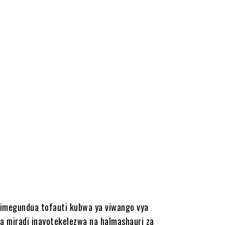
 imegundua tofauti kubwa ya viwango vya
 na miradi inayotekelezwa na halmashauri za