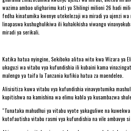
wazima ambao uligharimu kati ya Shilingi milioni 26 hadi mili
fedha kinatumika kwenye utekelezaji wa miradi ya ujenzi wa
linapaswa kushughulikiwa ili kuhakikisha viwango vinavyokub
miradi ya serikali.
Katika hatua nyingine, Sekiboko alitoa wito kwa Wizara ya El
ukaguzi wa vitabu vya kufundishia ili kubaini kama vinazinga
malengo ya taifa la Tanzania kufikia hatua za maendeleo.
Alisisitiza kuwa vitabu vya kufundishia vinavyotumika mashul
kupitishwa na kamishina wa elimu kabla ya kusambazwa shule
“Tunataka mahudhui ya vitabu vyote yakaguliwe na kuwekwa 
kutofautisha vitabu rasmi vya kufundishia na vile ambavyo si 