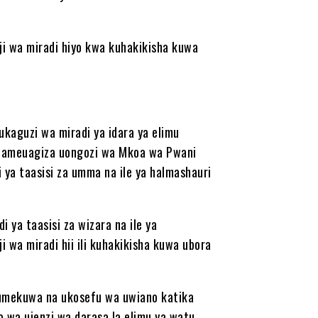
i wa miradi hiyo kwa kuhakikisha kuwa
kaguzi wa miradi ya idara ya elimu
o ameuagiza uongozi wa Mkoa wa Pwani
ya taasisi za umma na ile ya halmashauri
 ya taasisi za wizara na ile ya
 wa miradi hii ili kuhakikisha kuwa ubora
kumekuwa na ukosefu wa uwiano katika
 wa ujenzi wa darasa la elimu ya watu