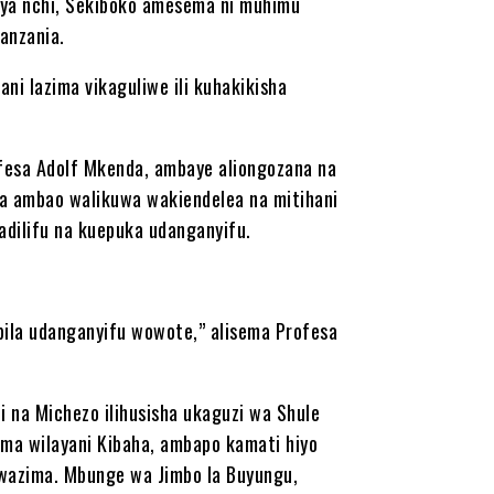
 ya nchi, Sekiboko amesema ni muhimu
Tanzania.
ni lazima vikaguliwe ili kuhakikisha
rofesa Adolf Mkenda, ambaye aliongozana na
ba ambao walikuwa wakiendelea na mitihani
uadilifu na kuepuka udanganyifu.
ila udanganyifu wowote,” alisema Profesa
 na Michezo ilihusisha ukaguzi wa Shule
ma wilayani Kibaha, ambapo kamati hiyo
u wazima. Mbunge wa Jimbo la Buyungu,