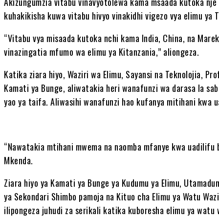
Akizungumzia vitabu vinavyotolewa kama msaada kutoka nje
kuhakikisha kuwa vitabu hivyo vinakidhi vigezo vya elimu ya 
“Vitabu vya misaada kutoka nchi kama India, China, na Mareka
vinazingatia mfumo wa elimu ya Kitanzania,” aliongeza.
Katika ziara hiyo, Waziri wa Elimu, Sayansi na Teknolojia, P
Kamati ya Bunge, aliwatakia heri wanafunzi wa darasa la sa
yao ya taifa. Aliwasihi wanafunzi hao kufanya mitihani kwa 
“Nawatakia mtihani mwema na naomba mfanye kwa uadilifu b
Mkenda.
Ziara hiyo ya Kamati ya Bunge ya Kudumu ya Elimu, Utamaduni
ya Sekondari Shimbo pamoja na Kituo cha Elimu ya Watu Wazi
ilipongeza juhudi za serikali katika kuboresha elimu ya wat