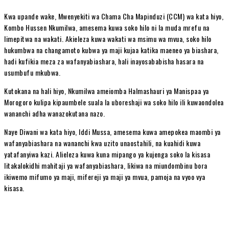
Kwa upande wake, Mwenyekiti wa Chama Cha Mapinduzi (CCM) wa kata hiyo,
Kombo Hussen Nkumilwa, amesema kuwa soko hilo ni la muda mrefu na
limepitwa na wakati. Akieleza kuwa wakati wa msimu wa mvua, soko hilo
hukumbwa na changamoto kubwa ya maji kujaa katika maeneo ya biashara,
hadi kufikia meza za wafanyabiashara, hali inayosababisha hasara na
usumbufu mkubwa.
Kutokana na hali hiyo, Nkumilwa ameiomba Halmashauri ya Manispaa ya
Morogoro kulipa kipaumbele suala la uboreshaji wa soko hilo ili kuwaondolea
wananchi adha wanazokutana nazo.
Naye Diwani wa kata hiyo, Iddi Mussa, amesema kuwa amepokea maombi ya
wafanyabiashara na wananchi kwa uzito unaostahili, na kuahidi kuwa
yatafanyiwa kazi. Alieleza kuwa kuna mipango ya kujenga soko la kisasa
litakalokidhi mahitaji ya wafanyabiashara, likiwa na miundombinu bora
ikiwemo mifumo ya maji, mifereji ya maji ya mvua, pamoja na vyoo vya
kisasa.