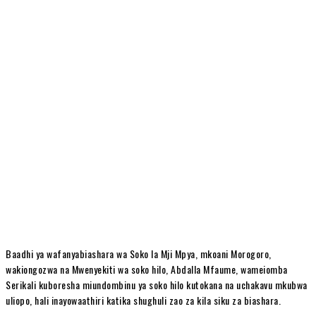
Baadhi ya wafanyabiashara wa Soko la Mji Mpya, mkoani Morogoro,
wakiongozwa na Mwenyekiti wa soko hilo, Abdalla Mfaume, wameiomba
Serikali kuboresha miundombinu ya soko hilo kutokana na uchakavu mkubwa
uliopo, hali inayowaathiri katika shughuli zao za kila siku za biashara.