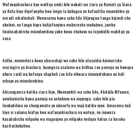
Wafanyabiashara hao walitoa ombi hilo wakati wa ziara ya Kamati ya Siasa
ya Kata hiyo iliyofanyika kwa lengo la kukagua na kufuatilia maendeleo ya
miradi mbalimbali. Wamesema kuwa soko hilo lilijengwa tangu kipindi cha
ukoloni, na tangu hapo halijafanyiwa maboresho makubwa, jambo
linalosababisha miundombinu yake kuwa chakavu na isiyokidhi mahitaji ya
sasa.
Aidha, wameeleza kuwa uboreshaji wa soko hilo utasaidia kuimarisha
mazingira ya biashara, kuongeza usalama wa bidhaa zao pamoja na kuwapa
uhuru zaidi wa kufanya shughuli zao bila vikwazo vinavyotokana na hali
mbaya ya miundombinu.
Akizungumza katika ziara hiyo, Mwenyekiti wa soko hilo, Abdalla Mfaume,
amebainisha kuwa pamoja na uchakavu wa majengo, soko hilo pia
linakabiliwa na changamoto ya ukosefu wa maji katika vyoo. Amesema hali
hiyo si salama kiafya kwa wafanyabiashara na wateja, na inaweza
kusababisha mlipuko wa magonjwa ya mlipuko endapo hatua za haraka
hazitachukuliwa.