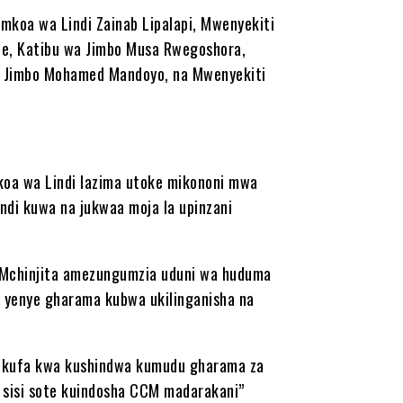
mkoa wa Lindi Zainab Lipalapi, Mwenyekiti
ee, Katibu wa Jimbo Musa Rwegoshora,
a Jimbo Mohamed Mandoyo, na Mwenyekiti
a wa Lindi lazima utoke mikononi mwa
ndi kuwa na jukwaa moja la upinzani
 Mchinjita amezungumzia uduni wa huduma
wa yenye gharama kubwa ukilinganisha na
anakufa kwa kushindwa kumudu gharama za
u sisi sote kuindosha CCM madarakani”