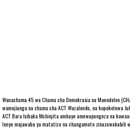
Share
Wanachama 45 wa Chama cha Demokrasia na Maendeleo (CHAD
wamejiunga na chama cha ACT Wazalendo, na kupokelewa Ju
ACT Bara Isihaka Mchinjita ambaye amewapongeza na kuwaa
lenye majawabu ya matatizo na changamoto zinazowakabili w