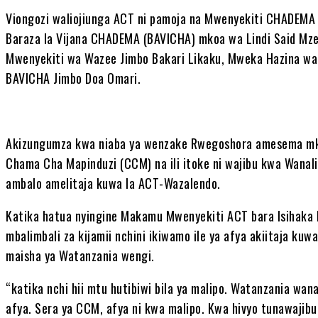
Viongozi waliojiunga ACT ni pamoja na Mwenyekiti CHADEMA 
Baraza la Vijana CHADEMA (BAVICHA) mkoa wa Lindi Said Mz
Mwenyekiti wa Wazee Jimbo Bakari Likaku, Mweka Hazina w
BAVICHA Jimbo Doa Omari.
Akizungumza kwa niaba ya wenzake Rwegoshora amesema mko
Chama Cha Mapinduzi (CCM) na ili itoke ni wajibu kwa Wanali
ambalo amelitaja kuwa la ACT-Wazalendo.
Katika hatua nyingine Makamu Mwenyekiti ACT bara Isihaka
mbalimbali za kijamii nchini ikiwamo ile ya afya akiitaja ku
maisha ya Watanzania wengi.
“katika nchi hii mtu hutibiwi bila ya malipo. Watanzania w
afya. Sera ya CCM, afya ni kwa malipo. Kwa hivyo tunawajib