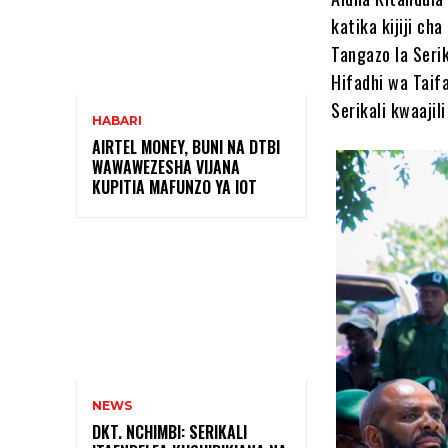
katika kijiji c
Tangazo la Serik
Hifadhi wa Tai
Serikali kwaajil
HABARI
AIRTEL MONEY, BUNI NA DTBI
WAWAWEZESHA VIJANA
KUPITIA MAFUNZO YA IOT
NEWS
DKT. NCHIMBI: SERIKALI