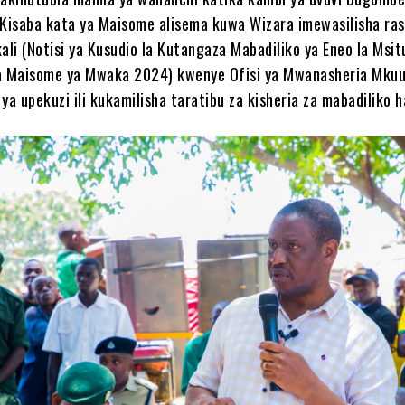
ha Kisaba kata ya Maisome alisema kuwa Wizara imewasilisha ra
ali (Notisi ya Kusudio la Kutangaza Mabadiliko ya Eneo la Msi
fa Maisome ya Mwaka 2024) kwenye Ofisi ya Mwanasheria Mku
i ya upekuzi ili kukamilisha taratibu za kisheria za mabadiliko h