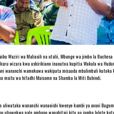
ibu Waziri wa Maliasili na utalii, Mbunge wa jimbo la Buchosa 
ukuru wizara kwa ushirikiano inaoutoa kupitia Wakala wa Hudu
wani wananchi wamekuwa wakipata misaada mbalimbali kutoka
ko msitu wa hifadhi Maisome na Shamba la Miti Buhindi.
go aliwataka wananchi wanaoishi kwenye kambi ya uvuvi Bugo
bu uliowekwa pale ambapo wanahitaji kitu au jambo lolote kut