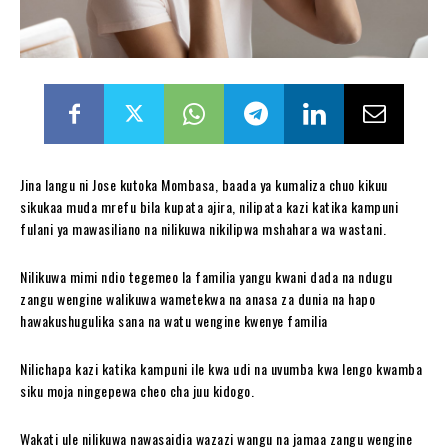
Jina langu ni Jose kutoka Mombasa, baada ya kumaliza chuo kikuu
sikukaa muda mrefu bila kupata ajira, nilipata kazi katika kampuni
fulani ya mawasiliano na nilikuwa nikilipwa mshahara wa wastani.
Nilikuwa mimi ndio tegemeo la familia yangu kwani dada na ndugu
zangu wengine walikuwa wametekwa na anasa za dunia na hapo
hawakushugulika sana na watu wengine kwenye familia
Nilichapa kazi katika kampuni ile kwa udi na uvumba kwa lengo kwamba
siku moja ningepewa cheo cha juu kidogo.
Wakati ule nilikuwa nawasaidia wazazi wangu na jamaa zangu wengine