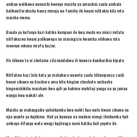
ambao walikuwa wanaishi kwenye maisha ya umaskini suala ambalo
halikunifurahisha kama mmoja wa familia ile kwani nilitakia kila mtu
maisha mema.
Baada ya kufanya kazi katika kampuni ile kwa muda wa miezi mitatu
nilifukuzwa kwani palikuwepo na masingizio kwamba nilikuwa mtu
mwenye mkono mrefu kazini.
Hii ilikuwa tu ni shutuma zilizoandaliwa ili kuweza kuniharibia kipato.
Nilifutwa kazi bila hata ya mshahara wowote suala lililoniponza zaidi
kwani sikuwa na biashara ama kitu kingine chochote ambacho
kingenishikilia maishani kwa ajili ya kukimu mahitaji yangu na ya jamaa
wangu kwa wakati ule.
Maisha ya mahangaiko yalinikumba kwa wakti huo wote kwani sikuwa na
njia yoyote ya kujikimu. Hali ya kuwepo na madeni mengi ilinikumba hali
ambayo ilifanya watu wengi kujitenga nami katika hali yoyote ile.