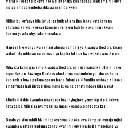
Marafiki wote tuliokuwa nao walinitoroka kwa sababu walisema nilikuwa
mzigo ambao kuubeba ilikuwa ni shida kweli.
Nilijaribu kufanya kila juhudi za kulisafisha jina langu kutokana na
shutuma za wizi kwenye kampuni ile lakini hali haikuwa nzuri kwani
hakuna yeyote aliyetaka kunisikiza.
Hapo rafiki wangu wa zamani alinipa nambari ya Kiwanga Doctors kwani
wakati ule nilikuwa na mawazo ya kujitia kitanzi kwa wakati wowote ule.
Niliweza kumpigia simu Kiwanga Doctors na hapo kanialika Ofisini pake
mjini Nakuru. Kiwanga Doctors alinifanyia matambiko ya tiba asilia na
kuniambia kuwa palikuwepo na laana fulani za kifamilia ambazo zilikuwa
zinanifuata hali iliyopelekea mimi kuwa na bahati mbaya kila wakati.
Alinihakikishia kwamba ningepata kazi nyingineo yenye kipato kikubwa
hata zaidi. Nilirejea nyumbani na imani kwamba ningepata kazi.
Baada ya siku mbili hivi nilipokea simu kutoka kwa kampuni mmoja mjini
kwamba walitaka huduma zangu kwani nilikuwa keshpita mahojiano ya