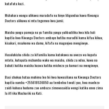
kutafuta kazi.
Mshahara wangu ulikuwa maradufu na hivyo liligundua kuwa Kiwanga
Doctors alikuwa ni mtu tegemeo kwa jamii.
Maisha yangu pamoja na ya familia yangu yalibadilika kwa kila hali
kupitia kwa Kiwanga Doctors ambaye hutibu maradhi kama kifua kikuu,
kisukari, msukomo wa damu, kifafa na magonjwa mengineyo.
Husuluhisha shida za kifamilia kama kutokuwa na uwezo wa kupata
mtoto, kutopata mchumba wako wa maisha, shida za ndoa, kuwa na
bahati katika maisha haswa katika michezo ya kamari na mengineyo.
Basi chukua hatua muhimu leo hii kwa kuwasiliana na Kiwanga Doctors
kupitia namba +255618536050 au tembelea tovuti yao, kwa maelezo
zaidi kuhusu huduma zao ambazo zimewasaidia wengi katika eneo zima
la Afrika Mashariki na Kati.