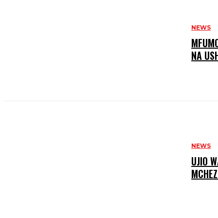
NEWS
MFUMO 
NA US
NEWS
UJIO W
MCHEZ