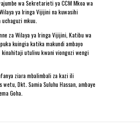
wajumbe wa Sekretarieti ya CCM Mkoa wa
laya ya Iringa Vijijini na kuwasihi
a uchaguzi mkuu.
e za Wilaya ya Iringa Vijijini, Katibu wa
epuka kuingia katika makundi ambayo
o kinahitaji utulivu kwani viongozi wengi
anya ziara mbalimbali za kazi ili
is wetu, Dkt. Samia Suluhu Hassan, ambaye
sema Goha.