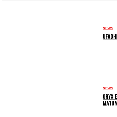
NEWS
UFADH
NEWS
ORYX 
MATUMI