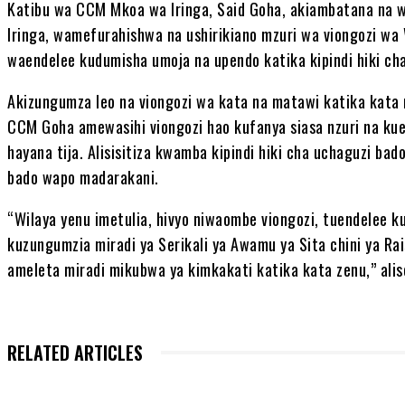
Katibu wa CCM Mkoa wa Iringa, Said Goha, akiambatana na 
Iringa, wamefurahishwa na ushirikiano mzuri wa viongozi wa Wi
waendelee kudumisha umoja na upendo katika kipindi hiki ch
Akizungumza leo na viongozi wa kata na matawi katika kata nn
CCM Goha amewasihi viongozi hao kufanya siasa nzuri na ku
hayana tija. Alisisitiza kwamba kipindi hiki cha uchaguzi bad
bado wapo madarakani.
“Wilaya yenu imetulia, hivyo niwaombe viongozi, tuendelee kuf
kuzungumzia miradi ya Serikali ya Awamu ya Sita chini ya Ra
ameleta miradi mikubwa ya kimkakati katika kata zenu,” ali
RELATED ARTICLES