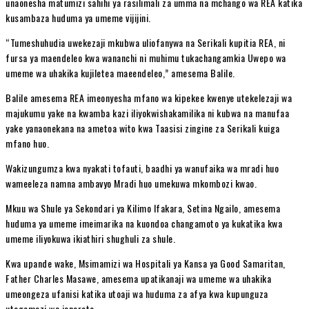
unaonesha matumizi sahihi ya rasilimali za umma na mchango wa REA katika
kusambaza huduma ya umeme vijijini.
“Tumeshuhudia uwekezaji mkubwa uliofanywa na Serikali kupitia REA, ni
fursa ya maendeleo kwa wananchi ni muhimu tukachangamkia Uwepo wa
umeme wa uhakika kujiletea maeendeleo,” amesema Balile.
Balile amesema REA imeonyesha mfano wa kipekee kwenye utekelezaji wa
majukumu yake na kwamba kazi iliyokwishakamilika ni kubwa na manufaa
yake yanaonekana na ametoa wito kwa Taasisi zingine za Serikali kuiga
mfano huo.
Wakizungumza kwa nyakati tofauti, baadhi ya wanufaika wa mradi huo
wameeleza namna ambavyo Mradi huo umekuwa mkombozi kwao.
Mkuu wa Shule ya Sekondari ya Kilimo Ifakara, Setina Ngailo, amesema
huduma ya umeme imeimarika na kuondoa changamoto ya kukatika kwa
umeme iliyokuwa ikiathiri shughuli za shule.
Kwa upande wake, Msimamizi wa Hospitali ya Kansa ya Good Samaritan,
Father Charles Masawe, amesema upatikanaji wa umeme wa uhakika
umeongeza ufanisi katika utoaji wa huduma za afya kwa kupunguza
utegemezi wa jenereta.