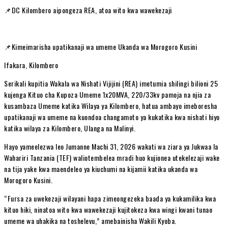
📌DC Kilombero aipongeza REA, atoa wito kwa wawekezaji
📌Kimeimarisha upatikanaji wa umeme Ukanda wa Morogoro Kusini
Ifakara, Kilombero
Serikali kupitia Wakala wa Nishati Vijijini (REA) imetumia shilingi bilioni 25
kujenga Kituo cha Kupoza Umeme 1x20MVA, 220/33kv pamoja na njia za
kusambaza Umeme katika Wilaya ya Kilombero, hatua ambayo imeboresha
upatikanaji wa umeme na kuondoa changamoto ya kukatika kwa nishati hiyo
katika wilaya za Kilombero, Ulanga na Malinyi.
Hayo yameelezwa leo Jumanne Machi 31, 2026 wakati wa ziara ya Jukwaa la
Wahariri Tanzania (TEF) waliotembelea mradi huo kujionea utekelezaji wake
na tija yake kwa maendeleo ya kiuchumi na kijamii katika ukanda wa
Morogoro Kusini.
“Fursa za uwekezaji wilayani hapa zimeongezeka baada ya kukamilika kwa
kituo hiki, ninatoa wito kwa wawekezaji kujitokeza kwa wingi kwani tunao
umeme wa uhakika na toshelevu,” amebainisha Wakili Kyoba.