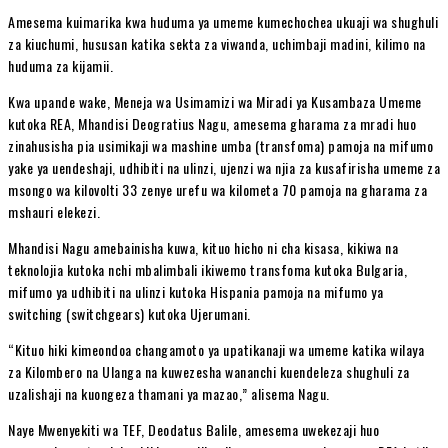
Amesema kuimarika kwa huduma ya umeme kumechochea ukuaji wa shughuli
za kiuchumi, hususan katika sekta za viwanda, uchimbaji madini, kilimo na
huduma za kijamii.
Kwa upande wake, Meneja wa Usimamizi wa Miradi ya Kusambaza Umeme
kutoka REA, Mhandisi Deogratius Nagu, amesema gharama za mradi huo
zinahusisha pia usimikaji wa mashine umba (transfoma) pamoja na mifumo
yake ya uendeshaji, udhibiti na ulinzi, ujenzi wa njia za kusafirisha umeme za
msongo wa kilovolti 33 zenye urefu wa kilometa 70 pamoja na gharama za
mshauri elekezi.
Mhandisi Nagu amebainisha kuwa, kituo hicho ni cha kisasa, kikiwa na
teknolojia kutoka nchi mbalimbali ikiwemo transfoma kutoka Bulgaria,
mifumo ya udhibiti na ulinzi kutoka Hispania pamoja na mifumo ya
switching (switchgears) kutoka Ujerumani.
“Kituo hiki kimeondoa changamoto ya upatikanaji wa umeme katika wilaya
za Kilombero na Ulanga na kuwezesha wananchi kuendeleza shughuli za
uzalishaji na kuongeza thamani ya mazao,” alisema Nagu.
Naye Mwenyekiti wa TEF, Deodatus Balile, amesema uwekezaji huo