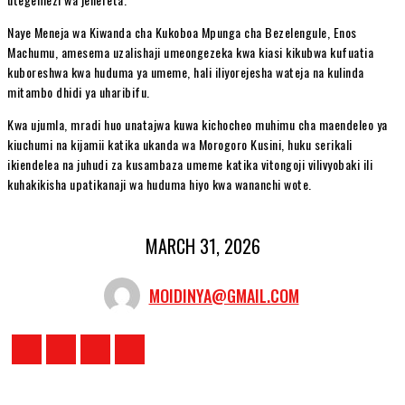
Naye Meneja wa Kiwanda cha Kukoboa Mpunga cha Bezelengule, Enos
Machumu, amesema uzalishaji umeongezeka kwa kiasi kikubwa kufuatia
kuboreshwa kwa huduma ya umeme, hali iliyorejesha wateja na kulinda
mitambo dhidi ya uharibifu.
Kwa ujumla, mradi huo unatajwa kuwa kichocheo muhimu cha maendeleo ya
kiuchumi na kijamii katika ukanda wa Morogoro Kusini, huku serikali
ikiendelea na juhudi za kusambaza umeme katika vitongoji vilivyobaki ili
kuhakikisha upatikanaji wa huduma hiyo kwa wananchi wote.
MARCH 31, 2026
MOIDINYA@GMAIL.COM