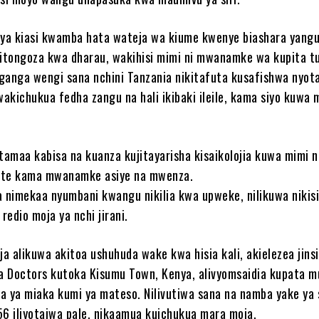
aya kiasi kwamba hata wateja wa kiume kwenye biashara yang
tongoza kwa dharau, wakihisi mimi ni mwanamke wa kupita tu
ganga wengi sana nchini Tanzania nikitafuta kusafishwa nyota,
akichukua fedha zangu na hali ikibaki ileile, kama siyo kuwa
tamaa kabisa na kuanza kujitayarisha kisaikolojia kuwa mimi n
ote kama mwanamke asiye na mwenza.
a nimekaa nyumbani kwangu nikilia kwa upweke, nilikuwa nikisi
edio moja ya nchi jirani.
alikuwa akitoa ushuhuda wake kwa hisia kali, akielezea jins
a Doctors kutoka Kisumu Town, Kenya, alivyomsaidia kupata 
a ya miaka kumi ya mateso. Nilivutiwa sana na namba yake ya
 iliyotajwa pale, nikaamua kuichukua mara moja.