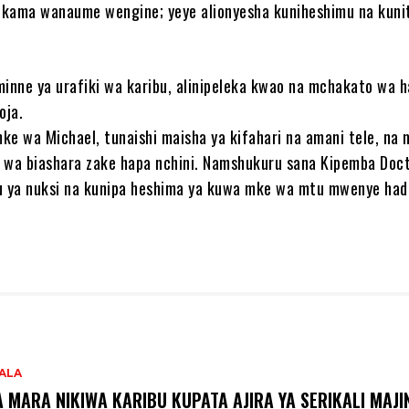
 kama wanaume wengine; yeye alionyesha kuniheshimu na kuni
minne ya urafiki wa karibu, alinipeleka kwao na mchakato wa h
oja.
mke wa Michael, tunaishi maisha ya kifahari na amani tele, na 
 wa biashara zake hapa nchini. Namshukuru sana Kipemba Doc
u ya nuksi na kunipa heshima ya kuwa mke wa mtu mwenye had
ALA
A MARA NIKIWA KARIBU KUPATA AJIRA YA SERIKALI MAJI