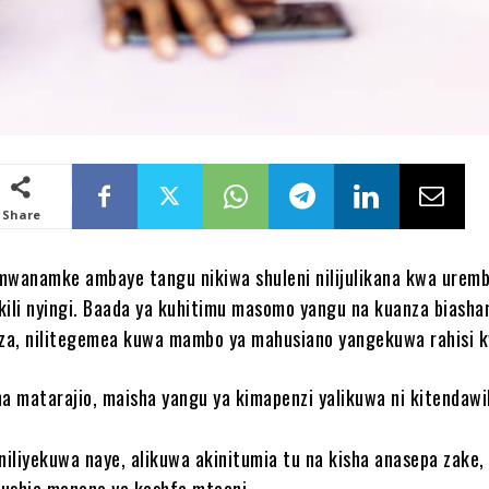
Share
mwanamke ambaye tangu nikiwa shuleni nilijulikana kwa urem
kili nyingi. Baada ya kuhitimu masomo yangu na kuanza biasha
nza, nilitegemea kuwa mambo ya mahusiano yangekuwa rahisi 
na matarajio, maisha yangu ya kimapenzi yalikuwa ni kitendawi
iliyekuwa naye, alikuwa akinitumia tu na kisha anasepa zake,
ushia maneno ya kashfa mtaani.