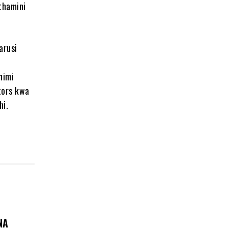
thamini
arusi
mimi
tors kwa
hi.
NA