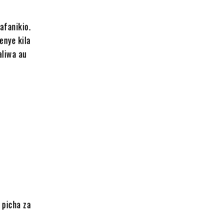
afanikio.
enye kila
aliwa au
 picha za