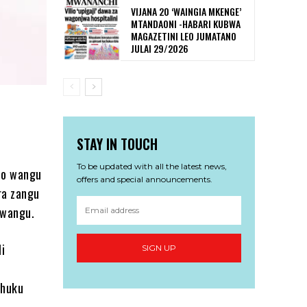
VIJANA 20 ‘WAINGIA MKENGE’
MTANDAONI -HABARI KUBWA
MAGAZETINI LEO JUMATANO
JULAI 29/2026
STAY IN TOUCH
To be updated with all the latest news,
bo wangu
offers and special announcements.
ra zangu
kwangu.
li
SIGN UP
 huku