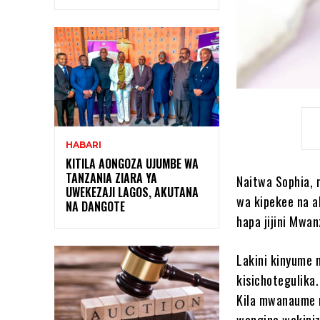
HABARI
KITILA AONGOZA UJUMBE WA
TANZANIA ZIARA YA
Naitwa Sophia, 
UWEKEZAJI LAGOS, AKUTANA
wa kipekee na a
NA DANGOTE
hapa jijini Mwa
Lakini kinyume 
kisichotegulika.
Kila mwanaume n
wengine wakiniz