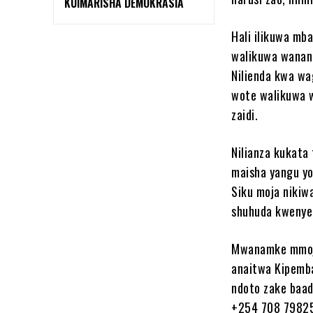
KUIMARISHA DEMOKRASIA
Hali ilikuwa mb
walikuwa wanani
Nilienda kwa wa
wote walikuwa w
zaidi.
Nilianza kukata 
maisha yangu y
Siku moja nikiw
shuhuda kwenye r
Mwanamke mmoja 
anaitwa Kipemb
ndoto zake baad
+254 708 798256