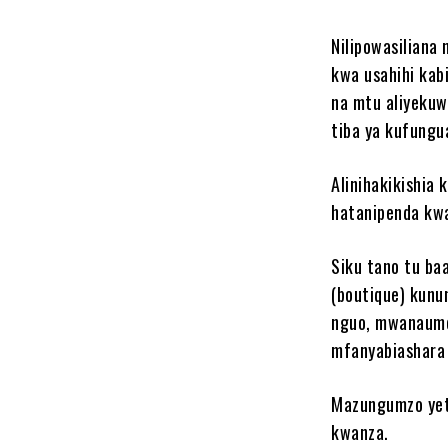
Nilipowasiliana
kwa usahihi kab
na mtu aliyekuw
tiba ya kufungu
Alinihakikishia
hatanipenda kwa
Siku tano tu ba
(boutique) kunun
nguo, mwanaume
mfanyabiashara w
Mazungumzo yetu
kwanza.