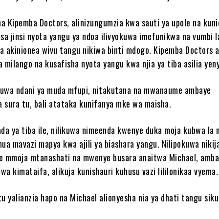
 na Kipemba Doctors, alinizungumzia kwa sauti ya upole na kuni
isa jinsi nyota yangu ya ndoa ilivyokuwa imefunikwa na vumbi l
a akinionea wivu tangu nikiwa binti mdogo. Kipemba Doctors a
a milango na kusafisha nyota yangu kwa njia ya tiba asilia yen
 kuwa ndani ya muda mfupi, nitakutana na mwanaume ambaye
 sura tu, bali atataka kunifanya mke wa maisha.
ada ya tiba ile, nilikuwa nimeenda kwenye duka moja kubwa la 
ua mavazi mapya kwa ajili ya biashara yangu. Nilipokuwa nikij
 mmoja mtanashati na mwenye busara anaitwa Michael, amba
a kimataifa, alikuja kunishauri kuhusu vazi lililonikaa vyema.
 yalianzia hapo na Michael alionyesha nia ya dhati tangu siku