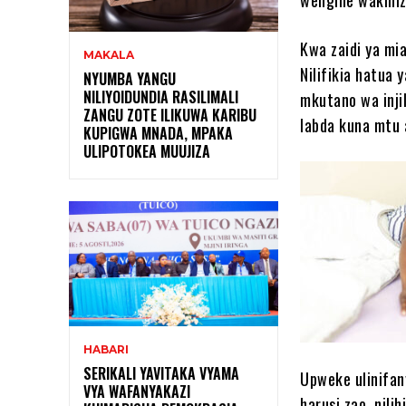
Kwa zaidi ya mi
MAKALA
Nilifikia hatua
NYUMBA YANGU
NILIYOIDUNDIA RASILIMALI
mkutano wa injil
ZANGU ZOTE ILIKUWA KARIBU
labda kuna mtu 
KUPIGWA MNADA, MPAKA
ULIPOTOKEA MUUJIZA
HABARI
SERIKALI YAVITAKA VYAMA
Upweke ulinifan
VYA WAFANYAKAZI
harusi zao, nil