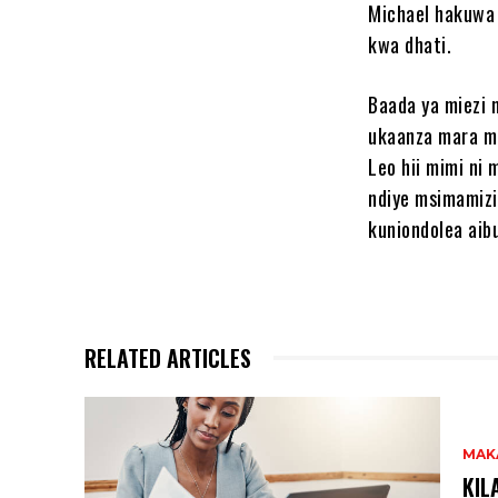
Michael hakuwa
kwa dhati.
Baada ya miezi 
ukaanza mara m
Leo hii mimi ni 
ndiye msimamizi
kuniondolea aib
RELATED ARTICLES
MAK
KIL