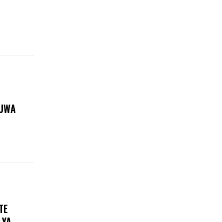
KUWA
TE
 YA