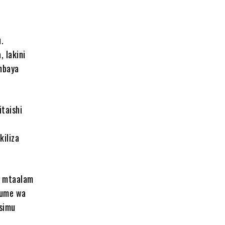
u
.
 lakini
 mbaya
itaishi
kiliza
i mtaalam
mume wa
 simu