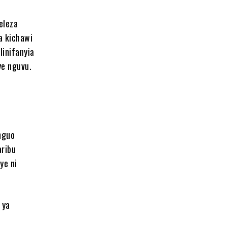
eleza
a kichawi
linifanyia
ye nguvu.
nguo
aribu
ye ni
 ya