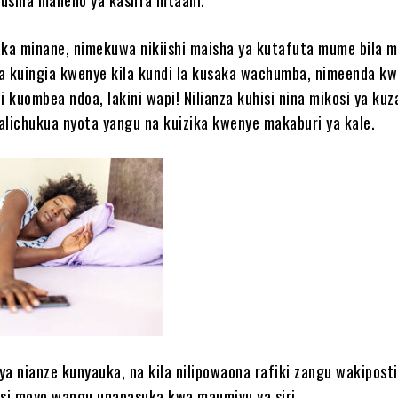
aka minane, nimekuwa nikiishi maisha ya kutafuta mume bila m
 ya kuingia kwenye kila kundi la kusaka wachumba, nimeenda kw
i kuombea ndoa, lakini wapi! Nilianza kuhisi nina mikosi ya kuz
alichukua nyota yangu na kuizika kwenye makaburi ya kale.
ya nianze kunyauka, na kila nilipowaona rafiki zangu wakiposti
ihisi moyo wangu unapasuka kwa maumivu ya siri.