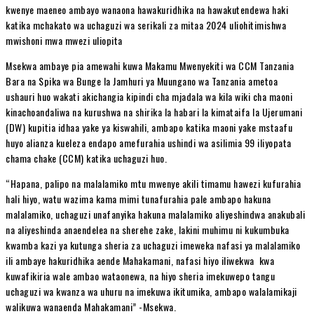
kwenye maeneo ambayo wanaona hawakuridhika na hawakutendewa haki
katika mchakato wa uchaguzi wa serikali za mitaa 2024 uliohitimishwa
mwishoni mwa mwezi uliopita
Msekwa ambaye pia amewahi kuwa Makamu Mwenyekiti wa CCM Tanzania
Bara na Spika wa Bunge la Jamhuri ya Muungano wa Tanzania ametoa
ushauri huo wakati akichangia kipindi cha mjadala wa kila wiki cha maoni
kinachoandaliwa na kurushwa na shirika la habari la kimataifa la Ujerumani
(DW) kupitia idhaa yake ya kiswahili, ambapo katika maoni yake mstaafu
huyo alianza kueleza endapo amefurahia ushindi wa asilimia 99 iliyopata
chama chake (CCM) katika uchaguzi huo.
“Hapana, palipo na malalamiko mtu mwenye akili timamu hawezi kufurahia
hali hiyo, watu wazima kama mimi tunafurahia pale ambapo hakuna
malalamiko, uchaguzi unafanyika hakuna malalamiko aliyeshindwa anakubali
na aliyeshinda anaendelea na sherehe zake, lakini muhimu ni kukumbuka
kwamba kazi ya kutunga sheria za uchaguzi imeweka nafasi ya malalamiko
ili ambaye hakuridhika aende Mahakamani, nafasi hiyo iliwekwa kwa
kuwafikiria wale ambao wataonewa, na hiyo sheria imekuwepo tangu
uchaguzi wa kwanza wa uhuru na imekuwa ikitumika, ambapo walalamikaji
walikuwa wanaenda Mahakamani” -Msekwa.