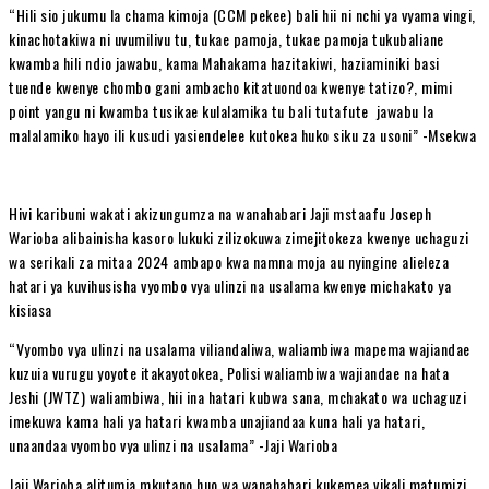
“Hili sio jukumu la chama kimoja (CCM pekee) bali hii ni nchi ya vyama vingi,
kinachotakiwa ni uvumilivu tu, tukae pamoja, tukae pamoja tukubaliane
kwamba hili ndio jawabu, kama Mahakama hazitakiwi, haziaminiki basi
tuende kwenye chombo gani ambacho kitatuondoa kwenye tatizo?, mimi
point yangu ni kwamba tusikae kulalamika tu bali tutafute jawabu la
malalamiko hayo ili kusudi yasiendelee kutokea huko siku za usoni” -Msekwa
Hivi karibuni wakati akizungumza na wanahabari Jaji mstaafu Joseph
Warioba alibainisha kasoro lukuki zilizokuwa zimejitokeza kwenye uchaguzi
wa serikali za mitaa 2024 ambapo kwa namna moja au nyingine alieleza
hatari ya kuvihusisha vyombo vya ulinzi na usalama kwenye michakato ya
kisiasa
“Vyombo vya ulinzi na usalama viliandaliwa, waliambiwa mapema wajiandae
kuzuia vurugu yoyote itakayotokea, Polisi waliambiwa wajiandae na hata
Jeshi (JWTZ) waliambiwa, hii ina hatari kubwa sana, mchakato wa uchaguzi
imekuwa kama hali ya hatari kwamba unajiandaa kuna hali ya hatari,
unaandaa vyombo vya ulinzi na usalama” -Jaji Warioba
Jaji Warioba alitumia mkutano huo wa wanahabari kukemea vikali matumizi