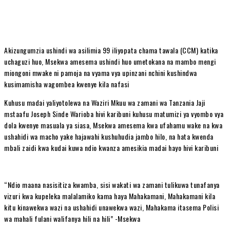
Akizungumzia ushindi wa asilimia 99 iliyopata chama tawala (CCM) katika
uchaguzi huo, Msekwa amesema ushindi huo umetokana na mambo mengi
miongoni mwake ni pamoja na vyama vya upinzani nchini kushindwa
kusimamisha wagombea kwenye kila nafasi
Kuhusu madai yaliyotolewa na Waziri Mkuu wa zamani wa Tanzania Jaji
mstaafu Joseph Sinde Warioba hivi karibuni kuhusu matumizi ya vyombo vya
dola kwenye masuala ya siasa, Msekwa amesema kwa ufahamu wake na kwa
ushahidi wa macho yake hajawahi kushuhudia jambo hilo, na hata kwenda
mbali zaidi kwa kudai kuwa ndio kwanza amesikia madai hayo hivi karibuni
“Ndio maana nasisitiza kwamba, sisi wakati wa zamani tulikuwa tunafanya
vizuri kwa kupeleka malalamiko kama haya Mahakamani, Mahakamani kila
kitu kinawekwa wazi na ushahidi unawekwa wazi, Mahakama itasema Polisi
wa mahali fulani walifanya hili na hili” -Msekwa