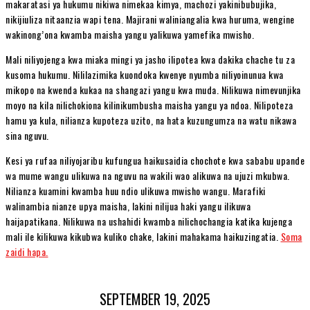
makaratasi ya hukumu nikiwa nimekaa kimya, machozi yakinibubujika,
nikijiuliza nitaanzia wapi tena. Majirani waliniangalia kwa huruma, wengine
wakinong’ona kwamba maisha yangu yalikuwa yamefika mwisho.
Mali niliyojenga kwa miaka mingi ya jasho ilipotea kwa dakika chache tu za
kusoma hukumu. Nililazimika kuondoka kwenye nyumba niliyoinunua kwa
mikopo na kwenda kukaa na shangazi yangu kwa muda. Nilikuwa nimevunjika
moyo na kila nilichokiona kilinikumbusha maisha yangu ya ndoa. Nilipoteza
hamu ya kula, nilianza kupoteza uzito, na hata kuzungumza na watu nikawa
sina nguvu.
Kesi ya rufaa niliyojaribu kufungua haikusaidia chochote kwa sababu upande
wa mume wangu ulikuwa na nguvu na wakili wao alikuwa na ujuzi mkubwa.
Nilianza kuamini kwamba huu ndio ulikuwa mwisho wangu. Marafiki
walinambia nianze upya maisha, lakini nilijua haki yangu ilikuwa
haijapatikana. Nilikuwa na ushahidi kwamba nilichochangia katika kujenga
mali ile kilikuwa kikubwa kuliko chake, lakini mahakama haikuzingatia.
Soma
zaidi hapa.
SEPTEMBER 19, 2025