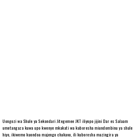
Uongozi wa Shule ya Sekondari Jitegemee JKT iliyopo jijini Dar es Salaam
umetangaza kuwa upo kwenye mkakati wa kuboresha miundombinu ya shule
hiyo, ikiwemo kuondoa majengo chakavu, ili kuboresha mazingira ya