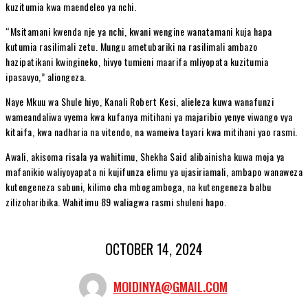
kuzitumia kwa maendeleo ya nchi.
“Msitamani kwenda nje ya nchi, kwani wengine wanatamani kuja hapa
kutumia rasilimali zetu. Mungu ametubariki na rasilimali ambazo
hazipatikani kwingineko, hivyo tumieni maarifa mliyopata kuzitumia
ipasavyo,” aliongeza.
Naye Mkuu wa Shule hiyo, Kanali Robert Kesi, alieleza kuwa wanafunzi
wameandaliwa vyema kwa kufanya mitihani ya majaribio yenye viwango vya
kitaifa, kwa nadharia na vitendo, na wameiva tayari kwa mitihani yao rasmi.
Awali, akisoma risala ya wahitimu, Shekha Said alibainisha kuwa moja ya
mafanikio waliyoyapata ni kujifunza elimu ya ujasiriamali, ambapo wanaweza
kutengeneza sabuni, kilimo cha mbogamboga, na kutengeneza balbu
zilizoharibika. Wahitimu 89 waliagwa rasmi shuleni hapo.
OCTOBER 14, 2024
MOIDINYA@GMAIL.COM