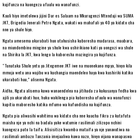
kujifunza na kuongeza ufaulu wa wanafunzi.
Kauli hiyo imetolewa jijini Dar es Salaam na Mkurugenzi Mtendaji wa SUMA
JKT, Brigedia Jenerali Petro Ngata, wakati wa mahafali ya 40 ya kidato cha
nne ya shule hiyo.
Ngata amesema ukarabati huo utahusisha kuboresha madarasa, maabara,
na miundombinu mingine ya shule kwa ushirikiano kati ya uongozi wa shule
na Shirika la JKT, kwa lengo la kuboresha mazingira ya kujifunza.
“Tunataka Shule yetu ya Jitegemee JKT iwe na muonekano mpya, hivyo kila
mmoja wetu ana wajibu wa kuchangia maendeleo haya kwa kushiriki katika
ukarabati huu,” alisema Ngata.
Aidha, Ngata alisema kuwa wanaendelea na jitihada za kukusanya fedha kwa
ajili ya ukarabati huo, huku wakilenga pia kuboresha ufaulu wa wanafunzi
kupitia maboresho katika mfumo wa kufundisha na kujifunza.
Ngata pia aliwasihi wahitimu wa kidato cha nne kuacha fikra za kutafuta
maisha nje ya nchi na badala yake watumie rasilimali zilizopo nchini
kuongeza pato la taifa. Alisisitiza kwamba mataifa ya nje yanavutiwa na
rasilimali ambazo Tanzania imejaaliwa kuwa nazo, hivyo vijana wanapaswa