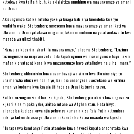
kutolewa kwa taifa hilo, huku akisisitiza umuhimu wa mazungumzo ya amani
na Urusi.
Akizungumza katika hotuba yake ya kuaga kabla ya kuondoka kwenye
wadhifa wake, Stoltenberg amesema kuwa mazungumzo ya amani kati ya
Ukraine na Urusi yatakuwa magumu, lakini ni muhimu na yatafanikiwa tu kwa
msaada wa ulinzi thabiti.
“Nguvu za kijeshi ni sharti la mazungumzo,” alisema Stoltenberg. “Lazima
tuzungumze na majirani zetu, bila kujali ugumu wa mazungumzo hayo, lakini
mafanikio yatapatikana ikiwa mazungumzo hayo yatalindwa na ulinzi imara.”
Stoltenberg alibainisha kuwa usambazaji wa silaha kwa Ukraine siyo tu
unaimarisha ulinzi wa nchi hiyo, bali pia unaongeza uwezekano wa kufikia
amani ya kudumu kwa kuzuia jitihada za Urusi kutumia nguvu.
Katika kuzungumzia athari za kijeshi, Stoltenberg pia alikiri kuwa nguvu za
kijeshi zina mipaka yake, akitoa mfano wa Afghanistan. Hata hivyo,
aliendelea kueleza kuwa njia pekee ya kumshinikiza Rais Putin kutambua
haki ya kidemokrasia ya Ukraine ni kuendelea kutoa msaada wa kijeshi.
“Tunapaswa kumfanya Putin atambue kuwa hawezi kupata anachotaka kwa