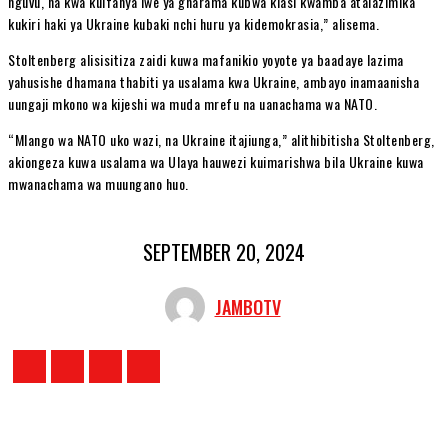
nguvu, na kwa kuifanya iwe ya gharama kubwa kiasi kwamba atalazimika
kukiri haki ya Ukraine kubaki nchi huru ya kidemokrasia,” alisema.
Stoltenberg alisisitiza zaidi kuwa mafanikio yoyote ya baadaye lazima
yahusishe dhamana thabiti ya usalama kwa Ukraine, ambayo inamaanisha
uungaji mkono wa kijeshi wa muda mrefu na uanachama wa NATO.
“Mlango wa NATO uko wazi, na Ukraine itajiunga,” alithibitisha Stoltenberg,
akiongeza kuwa usalama wa Ulaya hauwezi kuimarishwa bila Ukraine kuwa
mwanachama wa muungano huo.
SEPTEMBER 20, 2024
JAMBOTV