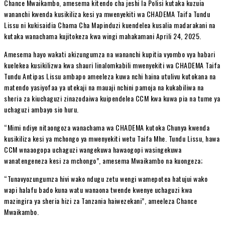
Chance Mwaikambo, amesema kitendo cha jeshi la Polisi kutaka kuzuia
wananchi kwenda kusikiliza kesi ya mwenyekiti wa CHADEMA Taifa Tundu
Lissu ni kukisaidia Chama Cha Mapinduzi kuendelea kusalia madarakani na
kutaka wanachama kujitokeza kwa wingi mahakamani Aprili 24, 2025.
Amesema hayo wakati akizungumza na wananchi kupitia vyombo vya habari
kuelekea kusikilizwa kwa shauri linalomkabili mwenyekiti wa CHADEMA Taifa
Tundu Antipas Lissu ambapo ameeleza kuwa nchi haina utulivu kutokana na
matendo yasiyofaa ya utekaji na mauaji nchini pamoja na kukabiliwa na
sheria za kiuchaguzi zinazodaiwa kuipendelea CCM kwa kuwa pia na tume ya
uchaguzi ambayo sio huru.
“Mimi ndiye nitaongoza wanachama wa CHADEMA kutoka Chunya kwenda
kusikiliza kesi ya mchongo ya mwenyekiti wetu Taifa Mhe. Tundu Lissu, hawa
CCM wnaaogopa uchaguzi wangekuwa hawaogopi wasingekuwa
wanatengeneza kesi za mchongo”, amesema Mwaikambo na kuongeza;
“Tunavyozungumza hivi wako ndugu zetu wengi wamepotea hatujui wako
wapi halafu bado kuna watu wanaona twende kwenye uchaguzi kwa
mazingira ya sheria hizi za Tanzania haiwezekani”, ameeleza Chance
Mwaikambo.