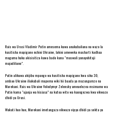
Rais wa Urusi Vladimir Putin amesema kuwa anakubaliana na wazo la
kusitisha mapigano nchini Ukraine, lakini ameweka masharti kadhaa
magumu huku akisisitiza kuwa bado kuna “maswali yanayohitaji
majadiliano”.
Putin alikuwa akijibu mpango wa kusitisha mapigano kwa siku 30,
ambao Ukraine iliukubali mapema wiki hii baada ya mazungumzo na
Marekani. Rais wa Ukraine Volodymyr Zelensky ameuelezea msimamo wa
Putin kama “ujanja wa kisiasa” na kutoa wito wa kuongezwa kwa vikwazo
dhidi ya Urusi.
Wakati huo huo, Marekani imetangaza vikwazo vipya dhidi ya sekta ya