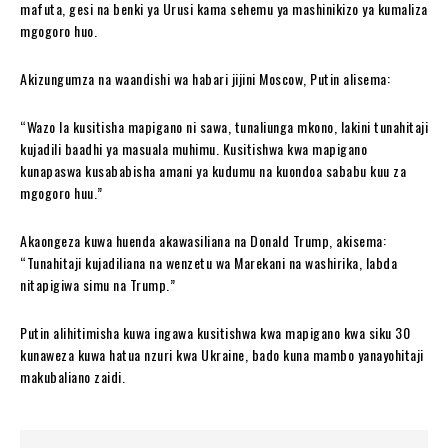
mafuta, gesi na benki ya Urusi kama sehemu ya mashinikizo ya kumaliza
mgogoro huo.
Akizungumza na waandishi wa habari jijini Moscow, Putin alisema:
“Wazo la kusitisha mapigano ni sawa, tunaliunga mkono, lakini tunahitaji
kujadili baadhi ya masuala muhimu. Kusitishwa kwa mapigano
kunapaswa kusababisha amani ya kudumu na kuondoa sababu kuu za
mgogoro huu.”
Akaongeza kuwa huenda akawasiliana na Donald Trump, akisema:
“Tunahitaji kujadiliana na wenzetu wa Marekani na washirika, labda
nitapigiwa simu na Trump.”
Putin alihitimisha kuwa ingawa kusitishwa kwa mapigano kwa siku 30
kunaweza kuwa hatua nzuri kwa Ukraine, bado kuna mambo yanayohitaji
makubaliano zaidi.