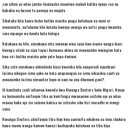
zao ndani ya ndoa jambo linaloacha maumivu makali katika nyoyo zao na
kubakia na huzuni tu pamoja na majuto.
Sikutaka kitu kama hicho katika maisha yangu kutokana na nami ni
mwaminifu, nafahamu hilo kutoka kwenye uvungu wa nafsi yangu kwamba
sina mpango wa kando hata kidogo.
Katokana na hilo, nimekuwa mtu mwenye wivu sana kwa mume wangu kiasi
kwanga sitaki na sipo tayari kumuona akiwa na mwanamke mwingine hata
kwa siri katika maisha yake yote hapa duniani.
Siku zote nimekuwa nikimlinda kiasi kwamba kila anaporudi nyumbani
lazima nikague simu yake na hata anapoongea na simu nikasikia sauti ya
mwanamke lazima nimuulize huyo ni nani na ana dhumuni gani?.
Ili kumlinda zaidi niliamua kwenda kwa Kiwanga Doctors huko Migori, Kenya
na kumuomba anifanyie tiba ya kumfunga mwanaume asitoke nje ya ndoa
maana huko nje sio salama kabisa na isitoshe siku hizi maradhi ni mengi
sana.
Kiwanga Doctors alinifanyia tiba hiyo kwa uaminifu mkubwa na nina shukuru
kuwa mume wangu kamwe hawezi kuchepuka kutokana na tiba hiyo.