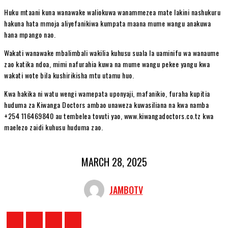
Huku mtaani kuna wanawake waliokuwa wanammezea mate lakini nashukuru
hakuna hata mmoja aliyefanikiwa kumpata maana mume wangu anakuwa
hana mpango nao.
Wakati wanawake mbalimbali wakilia kuhusu suala la uaminifu wa wanaume
zao katika ndoa, mimi nafurahia kuwa na mume wangu pekee yangu kwa
wakati wote bila kushirikisha mtu utamu huo.
Kwa hakika ni watu wengi wamepata uponyaji, mafanikio, furaha kupitia
huduma za Kiwanga Doctors ambao unaweza kuwasiliana na kwa namba
+254 116469840 au tembelea tovuti yao, www.kiwangadoctors.co.tz kwa
maelezo zaidi kuhusu huduma zao.
MARCH 28, 2025
JAMBOTV