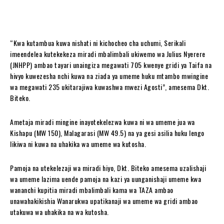
“Kwa kutambua kuwa nishati ni kichocheo cha uchumi, Serikali
imeendelea kutekekeza miradi mbalimbali ukiwemo wa Julius Nyerere
(JNHPP) ambao tayari unaingiza megawati 705 kwenye gridi ya Taifa na
hivyo kuwezesha nchi kuwa na ziada ya umeme huku mtambo mwingine
wa megawati 235 ukitarajiwa kuwashwa mwezi Agosti”, amesema Dkt.
Biteko.
Ametaja miradi mingine inayotekelezwa kuwa ni wa umeme jua wa
Kishapu (MW 150), Malagarasi (MW 49.5) na ya gesi asilia huku lengo
likiwa ni kuwa na uhakika wa umeme wa kutosha.
Pamoja na utekelezaji wa miradi hiyo, Dkt. Biteko amesema uzalishaji
wa umeme lazima uende pamoja na kazi ya uunganishaji umeme kwa
wananchi kupitia miradi mbalimbali kama wa TAZA ambao
unawahakikishia Wanarukwa upatikanaji wa umeme wa gridi ambao
utakuwa wa uhakika na wa kutosha.