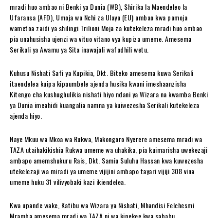
mradi huo ambao ni Benki ya Dunia (WB), Shirika la Maendeleo la
Ufaransa (AFD), Umoja wa Nchi za Ulaya (EU) ambao kwa pamoja
wametoa zaidi ya shilingi Trilioni Moja za kutekeleza mradi huo ambao
pia unahusisha ujenzi wa vituo vitano vya kupiza umeme. Amesema
Serikali ya Awamu ya Sita inawajali wafadhili wetu.
Kuhusu Nishati Safi ya Kupikia, Dkt. Biteko amesema kuwa Serikali
itaendelea kuipa kipaumbele ajenda husika kwani imeshaanzisha
Kitengo cha kushughulikia nishati hiyo ndani ya Wizara na kwamba Benki
ya Dunia imeahidi kuangalia namna ya kuiwezesha Serikali kutekeleza
ajenda hiyo.
Naye Mkuu wa Mkoa wa Rukwa, Makongoro Nyerere amesema mradi wa
TAZA utaihakikishia Rukwa umeme wa uhakika, pia kuimarisha uwekezaji
ambapo amemshukuru Rais, Dkt. Samia Suluhu Hassan kwa kuwezesha
utekelezaji wa miradi ya umeme vijijini ambapo tayari vijiji 308 vina
umeme huku 31 vilivyobaki kazi ikiendelea.
Kwa upande wake, Katibu wa Wizara ya Nishati, Mhandisi Felchesmi
Mramba amesema mradi wa TAZA ni wa kipekee kwa sababu