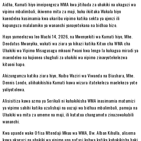
Aidha, Kamati hiyo imeipongeza WMA kwa jitihada za uhakiki na ukaguzi wa
vipimo mbalimbali, ikiwemo mita za maji, huku ikiitaka Wakala hiyo
kuendelea kusimamia kwa ukaribu vipimo katika sekta ya ujenzi ili
kupunguza malalamiko ya wananchi yanayotokana na bidhaa hizo.
Hayo yameelezwa leo Machi 14, 2026, na Mwenyekiti wa Kamati hiyo, Mhe.
Deodatus Mwanyika, wakati wa ziara ya kikazi katika Kituo cha WMA cha
Uhakiki wa Vipimo Misugusugu mkoani Pwani kwa lengo la kukagua miradi ya
maendeleo na kujionea shughuli za uhakiki wa vipimo zinavyotekelezwa
kituoni hapo.
Akizungumza katika ziara hiyo, Naibu Waziri wa Viwanda na Biashara, Mhe.
Dennis Londo, aliihakikishia Kamati kuwa wizara itatekeleza maelekezo yote
yaliyotolewa.
Alisisitiza kuwa azma ya Serikali ni kuhakikisha WMA inasimamia matumizi
ya vipimo sahihi katika uzalishaji na uuzaji wa bidhaa mbalimbali, pamoja na
Uhakiki wa mita za umeme na maji, ili kutatua changamoto zinazowakabili
wananchi.
Kwa upande wake Ofisa Mtendaji Mkuu wa WMA, Bw. Alban Kihulla, alisema
kuwa ukaguzi na uhakiki wa vipimo una nafasi kubwa katika kuhakikisha haki