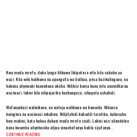
Kwa muda mrefu, duka langu lilikuwa likipoteza vitu bila sababu ya
wazi. Kila wiki kulikuwa na upungufu wa bidhaa, pesa hazikulingana, na
hakuna aliyewahi kuonekana akiiba. Nilihisi kama kuna mtu ananidharau
waziwazi, lakini kila nilipojaribu kuchunguza, sikupata ushahidi.
Wafanyakazi walinikana, na wateja walikuwa wa kawaida. Nilianza
kuingiwa na wasiwasi mkubwa. Nilijitahidi kubadili taratibu, kuhesabu
kwa makini, hata kukaa dukani muda mrefu zaidi. Lakini wizi uliendelea
kana kwamba aliyehusika alijua ninachofanya kabla sijafanya.
…
CONTINUE READING