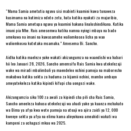
“Mama Samia ametutia nguvu sisi mabinti kuamini kuwa tunaweza
kusimama na kutimiza ndoto zetu, hata katika nyakati za majaribio,
Mama Samia ametupa nguvu ya kuamini hakuna linaloshindikana. Katika
imani pia Mhe. Rais amesemwa katika namna nyingi mbaya na bado
amekuwa na imani na kuwasamehe waliomkosea licha ya wao
waliomkosea kutotaka msamaha.” Amesema Bi. Sancho.
Aidha katika maelezo yake wakati akizungumza na waandishi wa habari
hii leo Januari 28, 2026, Sancho amemsifu Rais Samia kwa utekelezaji
wake wa miradi mbalimbali ya maendeleo nchini pamoja na maboresho
makubwa katika sekta za huduma za kijamii nchini, mambo ambayo
ameyatekeleza katika kipindi kifupi cha uongozi wake.
Akizungumzia siku 100 za awali za kipindi cha pili cha Rais Samia,
Sancho ameeleza kuhusu utekelezaji wa ahadi yake ya kuanza mchakato
wa Bima ya afya kwa wote pamoja na utoaji wa ajira zaidi ya 12, 000
kwenye sekta ya afya na elimu kama alivyokuwa ameahidi wakati wa
kampeni za uchaguzi mkuu wa 2025.