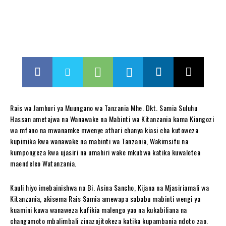
Rais wa Jamhuri ya Muungano wa Tanzania Mhe. Dkt. Samia Suluhu
Hassan ametajwa na Wanawake na Mabinti wa Kitanzania kama Kiongozi
wa mfano na mwanamke mwenye athari chanya kiasi cha kutoweza
kupimika kwa wanawake na mabinti wa Tanzania, Wakimsifu na
kumpongeza kwa ujasiri na umahiri wake mkubwa katika kuwaletea
maendeleo Watanzania.
Kauli hiyo imebainishwa na Bi. Asina Sancho, Kijana na Mjasiriamali wa
Kitanzania, akisema Rais Samia amewapa sababu mabinti wengi ya
kuamini kuwa wanaweza kufikia malengo yao na kukabiliana na
changamoto mbalimbali zinazojitokeza katika kupambania ndoto zao.