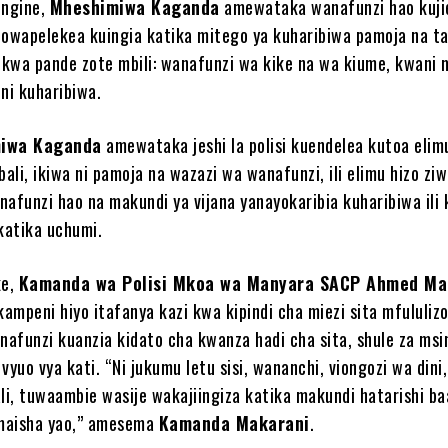
ingine,
Mheshimiwa Kaganda
amewataka wanafunzi hao kuji
zowapelekea kuingia katika mitego ya kuharibiwa pamoja na t
, kwa pande zote mbili: wanafunzi wa kike na wa kiume, kwani
ni kuharibiwa.
iwa Kaganda
amewataka jeshi la polisi kuendelea kutoa eli
li, ikiwa ni pamoja na wazazi wa wanafunzi, ili elimu hizo ziw
funzi hao na makundi ya vijana yanayokaribia kuharibiwa ili
 katika uchumi.
ke,
Kamanda wa Polisi Mkoa wa Manyara SACP Ahmed Ma
ampeni hiyo itafanya kazi kwa kipindi cha miezi sita mfululizo
afunzi kuanzia kidato cha kwanza hadi cha sita, shule za msin
vyuo vya kati. “Ni jukumu letu sisi, wananchi, viongozi wa dini,
i, tuwaambie wasije wakajiingiza katika makundi hatarishi b
maisha yao,” amesema
Kamanda Makarani
.