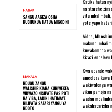
Katika hatua ny
na starehe zina
HABARI
vitu mbalimbali
SANGU AAGIZA OSHA
KUCHUKUA HATUA MIGODINI ‎
yote yapo hatari
Aidha,
Mheshim
makundi mbalimba
kuwakomboa wana
kizazi endelevu
Kwa upande wa
ameeleza kuwa k
MAKALA
NDUGU ZANGU
wakiwalenga wan
WALISHIRIKIANA KUNIWEKEA
vikuu pamoja na 
VIKWAZO NISIPATE PASIPOTI
NA VISA, LAKINI HATIMAYE
wadau mbalimbal
NILIPATA SAFARI YANGU YA
wakahatarisha 
NDOTO