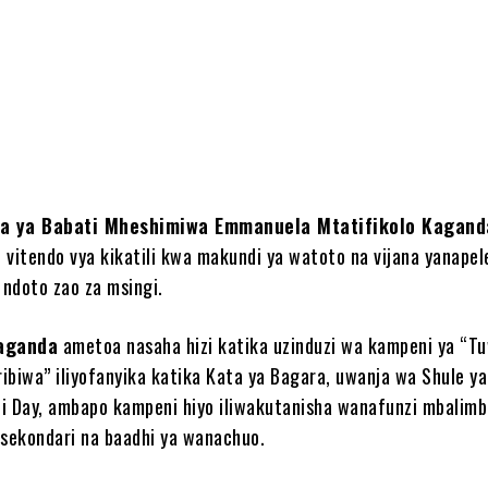
e
a ya Babati Mheshimiwa Emmanuela Mtatifikolo Kagand
 vitendo vya kikatili kwa makundi ya watoto na vijana yanape
ndoto zao za msingi.
aganda
ametoa nasaha hizi katika uzinduzi wa kampeni ya “T
ibiwa” iliyofanyika katika Kata ya Bagara, uwanja wa Shule ya
i Day, ambapo kampeni hiyo iliwakutanisha wanafunzi mbalimb
 sekondari na baadhi ya wanachuo.