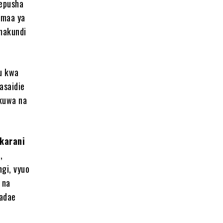
epusha
amaa ya
 makundi
mu kwa
asaidie
 kuwa na
karani
,
gi, vyuo
 na
aadae