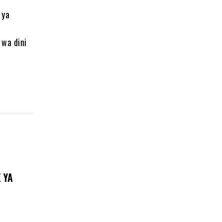
 ya
 wa dini
 YA