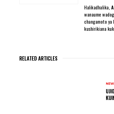
Halikadhalika,
A
wanaume wadogo
changamoto ya k
kushirikiana kuk
RELATED ARTICLES
NEW
UJI
KUI