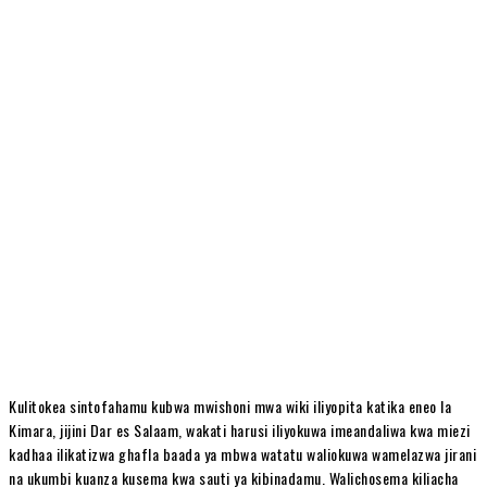
Kulitokea sintofahamu kubwa mwishoni mwa wiki iliyopita katika eneo la
Kimara, jijini Dar es Salaam, wakati harusi iliyokuwa imeandaliwa kwa miezi
kadhaa ilikatizwa ghafla baada ya mbwa watatu waliokuwa wamelazwa jirani
na ukumbi kuanza kusema kwa sauti ya kibinadamu. Walichosema kiliacha