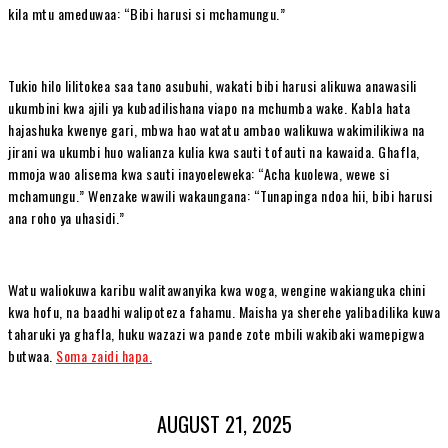
kila mtu ameduwaa: “Bibi harusi si mchamungu.”
Tukio hilo lilitokea saa tano asubuhi, wakati bibi harusi alikuwa anawasili
ukumbini kwa ajili ya kubadilishana viapo na mchumba wake. Kabla hata
hajashuka kwenye gari, mbwa hao watatu ambao walikuwa wakimilikiwa na
jirani wa ukumbi huo walianza kulia kwa sauti tofauti na kawaida. Ghafla,
mmoja wao alisema kwa sauti inayoeleweka: “Acha kuolewa, wewe si
mchamungu.” Wenzake wawili wakaungana: “Tunapinga ndoa hii, bibi harusi
ana roho ya uhasidi.”
Watu waliokuwa karibu walitawanyika kwa woga, wengine wakianguka chini
kwa hofu, na baadhi walipoteza fahamu. Maisha ya sherehe yalibadilika kuwa
taharuki ya ghafla, huku wazazi wa pande zote mbili wakibaki wamepigwa
butwaa.
Soma zaidi hapa.
AUGUST 21, 2025