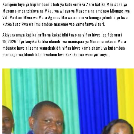
Kampeni hiyo ya kupambana dhidi ya kutokomeza Zero katika Manispaa ya
Musoma imeanzishwa na Mkuu wa wilaya ya Musoma na ambapo Mbunge wa
Viti Maalum Mkoa wa Mara Agness Marwa ameanza kuunga juhudi hiyo kwa
kutoa tuzo kwa walimu ambao masomo yao yamefanya vizuri.
Akizungumza katika hafla ya kukabidhi tuzo na vifaa hivyo leo februari
18,2026 iliyofanyika katika ukumbi wa manispaa ya Musoma mkoani Mara
mbunge huyo alisema wamekabidhi vifaa hivyo kama ehemu ya kutambua
mchango wa klundi hilo lawalimu kwa kazi kubwa wanayoifanya.