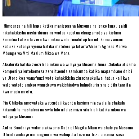
‘Nimeanza na hili hapa katika manispaa ya Musoma na lengo langu zaidi
nikuhakikisha nashirikiana na wadau kutatua changamoto za kielimu
kuondoa tatizo la zero kwa mkoa wetu tunahitaji kurudi kama zamani
katuika kufanya vyema katika matokeo ya kitaifa’Alisem Agness Marwa
Mbunge wa Viti Maalum Mkoa wa Mara.
Aksihiriki katika zoezi hilo mkuu wa wilaya ya Musoma Juma Chikoka alisema
kampeni ya kutokomeza zero itaenda sambamba katika mapambano dhidi
ya Utoro kwa wanafunzi wote kuhakikisha zinachgukuliwa hatua kali kwa
wale watoto ambao wamekuwa wakishindwa kuhudhuria shule bila taarifa
kwa muda mrefu.
Pia Chikoka amewataka watendaji kwenda kusimamia swala la chakula
kikamilifu mashuleni na swla hilo nilalazimiza sila hiali katika mkoa wa
wilaya ya Musoma.
Aidha Baadhi ya walimu akiwemo Gabriel Magita Mkuu wa shule ya Musoma
Ufundi ambaye nimiongoni mwa waliopata tuzo na hizo alisema sasa