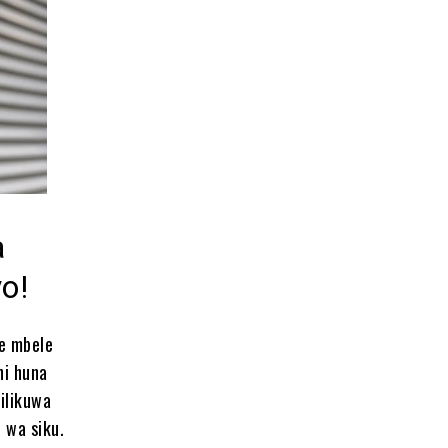
a
yo!
e mbele
ni huna
ilikuwa
o wa siku.