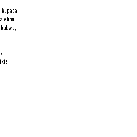
a kupata
a elimu
makubwa,
ua
ikie