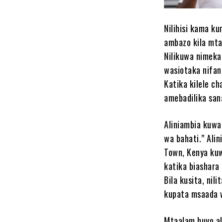
Nilihisi kama k
ambazo kila mta
Nilikuwa nimeka
wasiotaka nifan
Katika kilele c
amebadilika san
Aliniambia kuwa 
wa bahati.” Ali
Town, Kenya ku
katika biashara
Bila kusita, ni
kupata msaada w
Mtaalam huyo al