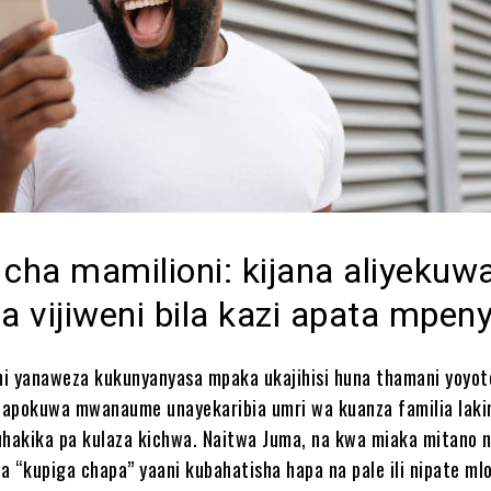
 cha mamilioni: kijana aliyekuw
a vijiweni bila kazi apata mpen
i yanaweza kukunyanyasa mpaka ukajihisi huna thamani yoyot
unapokuwa mwanaume unayekaribia umri wa kuanza familia laki
uhakika pa kulaza kichwa. Naitwa Juma, na kwa miaka mitano n
ya “kupiga chapa” yaani kubahatisha hapa na pale ili nipate ml