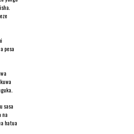
isha.
weze
ni
ha pesa
 wa
ekuwa
nguka.
u sasa
a na
ua hatua