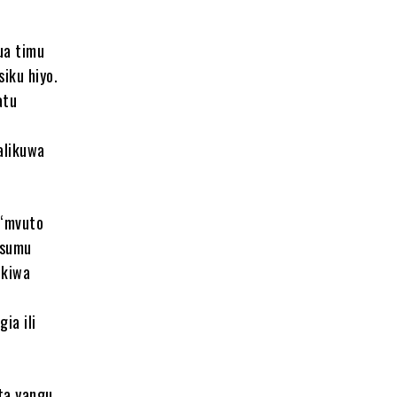
ua timu
iku hiyo.
atu
alikuwa
 “mvuto
isumu
ikiwa
ia ili
ota yangu