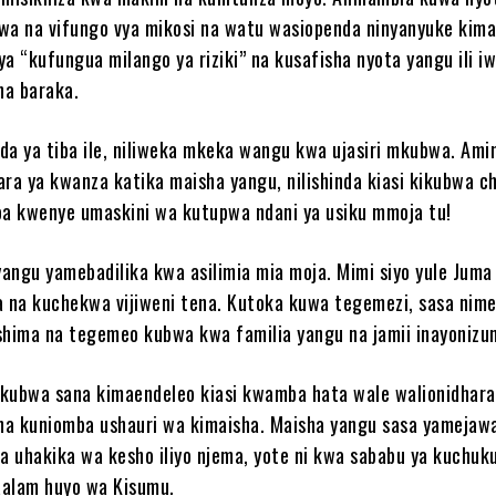
wa na vifungo vya mikosi na watu wasiopenda ninyanyuke kima
 ya “kufungua milango ya riziki” na kusafisha nyota yangu ili i
na baraka.
da ya tiba ile, niliweka mkeka wangu kwa ujasiri mkubwa. Ami
ara ya kwanza katika maisha yangu, nilishinda kiasi kikubwa c
oa kwenye umaskini wa kutupwa ndani ya usiku mmoja tu!
 yangu yamebadilika kwa asilimia mia moja. Mimi siyo yule Juma
 na kuchekwa vijiweni tena. Kutoka kuwa tegemezi, sasa nim
hima na tegemeo kubwa kwa familia yangu na jamii inayonizu
kubwa sana kimaendeleo kiasi kwamba hata wale walionidhara
a kuniomba ushauri wa kimaisha. Maisha yangu sasa yamejaw
na uhakika wa kesho iliyo njema, yote ni kwa sababu ya kuchuk
aalam huyo wa Kisumu.