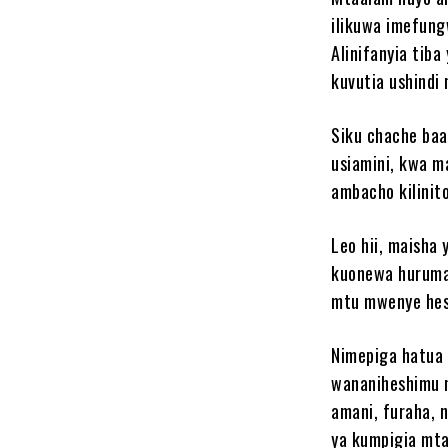
ilikuwa imefung
Alinifanyia tiba
kuvutia ushindi 
Siku chache baa
usiamini, kwa m
ambacho kilinit
Leo hii, maisha
kuonewa huruma
mtu mwenye hes
Nimepiga hatua 
wananiheshimu n
amani, furaha, 
ya kumpigia mt