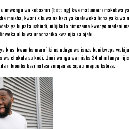
e ulimwengu wa kubashiri (betting) kwa matumaini makubwa y
sha maisha, kwani sikuwa na kazi ya kueleweka licha ya kuwa n
badala ya kupata ushindi, nilijikuta nimezama kwenye madeni 
ilioweka ulikuwa unachanika kwa njia za ajabu.
aya kiasi kwamba marafiki na ndugu walianza kunikwepa wakij
 wa chakula au kodi. Umri wangu wa miaka 34 ulinifanya nijis
la nikiomba kazi nafasi zinajaa au sipati majibu kabisa.