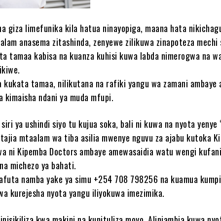
una giza limefunika kila hatua ninayopiga, maana hata nikichag
alam anasema zitashinda, zenyewe zilikuwa zinapoteza mechi s
ta tamaa kabisa na kuanza kuhisi kuwa labda nimerogwa na w
ikiwe.
ha kukata tamaa, nilikutana na rafiki yangu wa zamani ambaye 
a kimaisha ndani ya muda mfupi.
siri ya ushindi siyo tu kujua soka, bali ni kuwa na nyota yenye
nitajia mtaalam wa tiba asilia mwenye nguvu za ajabu kutoka K
wa ni Kipemba Doctors ambaye amewasaidia watu wengi kufan
 na michezo ya bahati.
litafuta namba yake ya simu +254 708 798256 na kuamua kumpig
a kurejesha nyota yangu iliyokuwa imezimika.
inisikiliza kwa makini na kunituliza moyo. Aliniambia kuwa ny