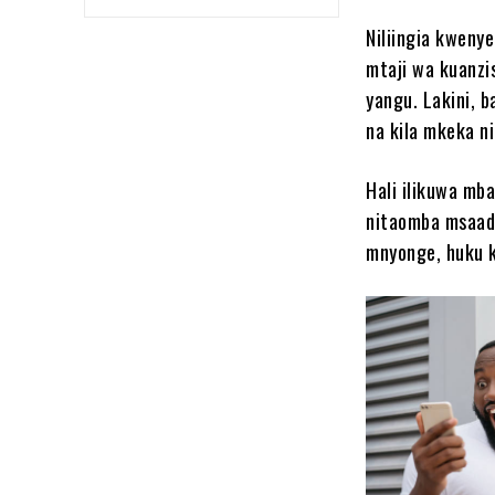
Niliingia kweny
mtaji wa kuanzi
yangu. Lakini, 
na kila mkeka n
Hali ilikuwa mb
nitaomba msaada
mnyonge, huku ki