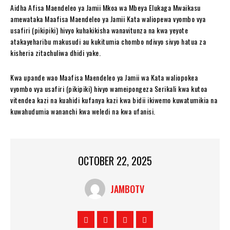
Aidha Afisa Maendeleo ya Jamii Mkoa wa Mbeya Elukaga Mwaikasu
amewataka Maafisa Maendeleo ya Jamii Kata waliopewa vyombo vya
usafiri (pikipiki) hivyo kuhakikisha wanavitunza na kwa yeyote
atakayeharibu makusudi au kukitumia chombo ndivyo sivyo hatua za
kisheria zitachuliwa dhidi yake.
Kwa upande wao Maafisa Maendeleo ya Jamii wa Kata waliopokea
vyombo vya usafiri (pikipiki) hivyo wameipongeza Serikali kwa kutoa
vitendea kazi na kuahidi kufanya kazi kwa bidii ikiwemo kuwatumikia na
kuwahudumia wananchi kwa weledi na kwa ufanisi.
OCTOBER 22, 2025
JAMBOTV