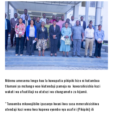
Mdemu amesema lengo kuu la kuwapatia pikipiki hizo ni kutambua
thamani ya mchango wao kiutendaji pamoja na kuwarahisishia kazi
wakati wa ufuatiliaji na utatuzi wa changamoto za kijamii.
“Tunaomba mkawajibike ipasavyo kwani kwa sasa mmerahisishiwa
utendaji kazi wenu kwa kupewa vyombo vya usafiri (Pikipiki) ili