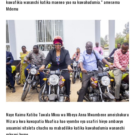
kuwafikia wananchi katika maeneo yao na kuwahudumia.” amesema
Mdemu
Naye Kaimu Katibu Tawala Mkoa wa Mbeya Anna Mwambene ameishukuru
Wizara kwa kuwapatia Maafisa hao vyombo vya usafiri hivyo ambavyo
anaamini vitaleta chachu na mabadiliko katika kuwahudumia wananchi
mkoani humo.