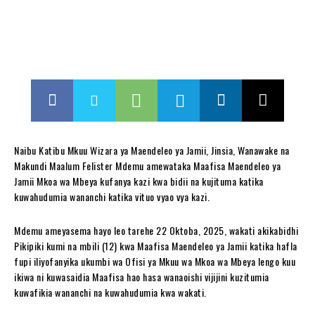
Naibu Katibu Mkuu Wizara ya Maendeleo ya Jamii, Jinsia, Wanawake na
Makundi Maalum Felister Mdemu amewataka Maafisa Maendeleo ya
Jamii Mkoa wa Mbeya kufanya kazi kwa bidii na kujituma katika
kuwahudumia wananchi katika vituo vyao vya kazi.
Mdemu ameyasema hayo leo tarehe 22 Oktoba, 2025, wakati akikabidhi
Pikipiki kumi na mbili (12) kwa Maafisa Maendeleo ya Jamii katika hafla
fupi iliyofanyika ukumbi wa Ofisi ya Mkuu wa Mkoa wa Mbeya lengo kuu
ikiwa ni kuwasaidia Maafisa hao hasa wanaoishi vijijini kuzitumia
kuwafikia wananchi na kuwahudumia kwa wakati.