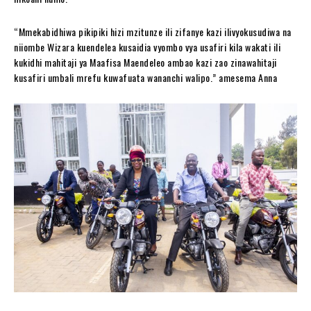
“Mmekabidhiwa pikipiki hizi mzitunze ili zifanye kazi ilivyokusudiwa na
niiombe Wizara kuendelea kusaidia vyombo vya usafiri kila wakati ili
kukidhi mahitaji ya Maafisa Maendeleo ambao kazi zao zinawahitaji
kusafiri umbali mrefu kuwafuata wananchi walipo.” amesema Anna