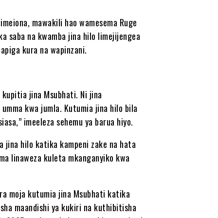
 imeiona, mawakili hao wamesema Ruge
a saba na kwamba jina hilo limejijengea
apiga kura na wapinzani.
upitia jina Msubhati. Ni jina
 umma kwa jumla. Kutumia jina hilo bila
siasa,” imeeleza sehemu ya barua hiyo.
ina hilo katika kampeni zake na hata
ema linaweza kuleta mkanganyiko kwa
ra moja kutumia jina Msubhati katika
sha maandishi ya kukiri na kuthibitisha