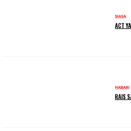
SIASA
ACT Y
HABARI
RAIS S