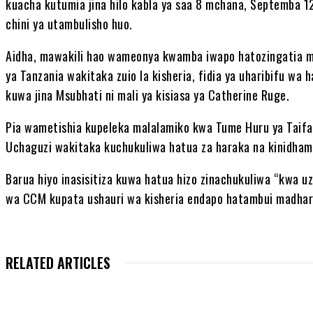
kuacha kutumia jina hilo kabla ya saa 8 mchana, Septemba 1
chini ya utambulisho huo.
Aidha, mawakili hao wameonya kwamba iwapo hatozingatia 
ya Tanzania wakitaka zuio la kisheria, fidia ya uharibifu wa h
kuwa jina Msubhati ni mali ya kisiasa ya Catherine Ruge.
Pia wametishia kupeleka malalamiko kwa Tume Huru ya Taifa 
Uchaguzi wakitaka kuchukuliwa hatua za haraka na kinidhamu
Barua hiyo inasisitiza kuwa hatua hizo zinachukuliwa “kwa
wa CCM kupata ushauri wa kisheria endapo hatambui madhara 
RELATED ARTICLES