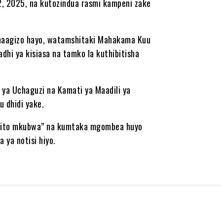
2, 2025, na kutozindua rasmi kampeni zake
maagizo hayo, watamshitaki Mahakama Kuu
adhi ya kisiasa na tamko la kuthibitisha
ya Uchaguzi na Kamati ya Maadili ya
 dhidi yake.
 uzito mkubwa” na kumtaka mgombea huyo
ya notisi hiyo.