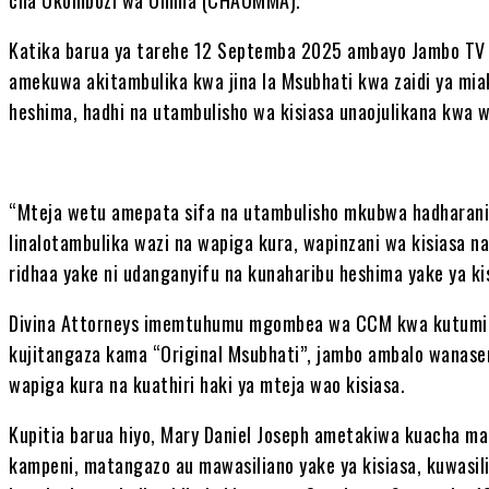
cha Ukombozi wa Umma (CHAUMMA).
Katika barua ya tarehe 12 Septemba 2025 ambayo Jambo TV
amekuwa akitambulika kwa jina la Msubhati kwa zaidi ya miak
heshima, hadhi na utambulisho wa kisiasa unaojulikana kwa w
“Mteja wetu amepata sifa na utambulisho mkubwa hadharani k
linalotambulika wazi na wapiga kura, wapinzani wa kisiasa na
ridhaa yake ni udanganyifu na kunaharibu heshima yake ya ki
Divina Attorneys imemtuhumu mgombea wa CCM kwa kutumia j
kujitangaza kama “Original Msubhati”, jambo ambalo wanas
wapiga kura na kuathiri haki ya mteja wao kisiasa.
Kupitia barua hiyo, Mary Daniel Joseph ametakiwa kuacha ma
kampeni, matangazo au mawasiliano yake ya kisiasa, kuwasili