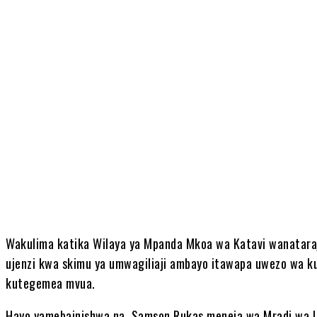
Share
Wakulima katika Wilaya ya Mpanda Mkoa wa Katavi wanataraj
ujenzi kwa skimu ya umwagiliaji ambayo itawapa uwezo wa k
kutegemea mvua.
‎Hayo yamebainishwa na Samson Rukas meneja wa Mradi wa 