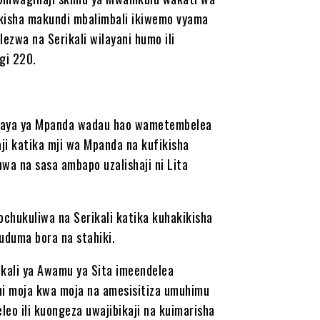
rikisha makundi mbalimbali ikiwemo vyama
ezwa na Serikali wilayani humo ili
gi 220.
wilaya ya Mpanda wadau hao wametembelea
ji katika mji wa Mpanda na kufikisha
shwa na sasa ambapo uzalishaji ni Lita
ochukuliwa na Serikali katika kuhakikisha
duma bora na stahiki.
kali ya Awamu ya Sita imeendelea
hi moja kwa moja na amesisitiza umuhimu
eo ili kuongeza uwajibikaji na kuimarisha