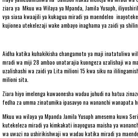
ziara ya Mkuu wa Wilaya ya Mpanda, Jamila Yusuph, iliyoshi
vya siasa kwaajili ya kukagua miradi ya maendeleo inayotekel
kujionea utekelezaji wake ambayo inaghama ya zaidi ya shilin
‎Aidha katika kuhakikisha changamoto ya maji inatatuliwa 
mradi wa miji 28 ambao unatarajia kuongeza uzalishaji wa ma
uzalishashi wa zaidi ya Lita milioni 15 kwa siku na ililingami
milioni sita.
‎Ziara hiyo imelenga kuwaonesha wadau juhudi na hatua zinaz
fedha za umma zinatumika ipasavyo na wananchi wanapata hu
‎Mkuu wa wilaya ya Mpanda Jamila Yusuph amesema kuwa Seri
kutekeleza miradi ya kimkakati inayogusa maisha ya wananc
wa uwazi na ushirikishwaji wa wadau katika miradi ya maendel