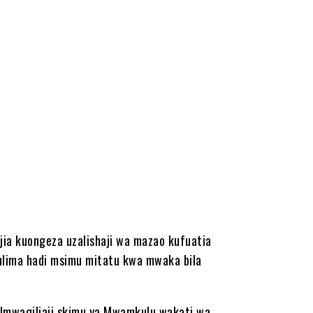
ia kuongeza uzalishaji wa mazao kufuatia
ulima hadi msimu mitatu kwa mwaka bila
Umwagiliaji skimu ya Mwamkulu wakati wa