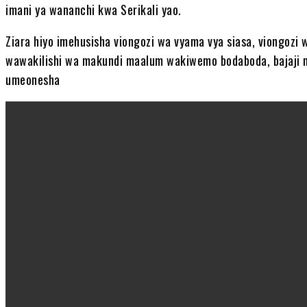
imani ya wananchi kwa Serikali yao.
‎Ziara hiyo imehusisha viongozi wa vyama vya siasa, viongozi
wawakilishi wa makundi maalum wakiwemo bodaboda, bajaji n
umeonesha