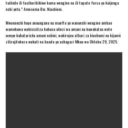
tuilinde ili tusiharibikiwe kama wengine na ili tupate fursa ya kuijenga
nchi yetu.” Amesema Bw. Niachieni.
Mwananchi huyo anaungana na maelfu ya wananchi wengine ambao
wamekuwa wakisisitiza kuhusu ulinzi wa amani na kuwakataa wote
wenye kuhatarisha amani nchini, wakirejea athari za kiuchumi na kijamii
zilizojitokeza wakati na baada ya uchaguzi Mkuu wa Oktoba 29, 2025.