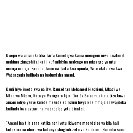
Uwepo wa amani katika Taifa kumetajwa kama miongoni mwa rasilimali
muhimu zinazohitajika ili kufanikisha malengo na mipango ya mtu
mmoja mmoja, Familia, Jamii na Taifa kwa ujumla, Wito ukitolewa kwa
Watanzania kuilinda na kudumisha amani.
Kauli hiyo imetolewa na Bw. Ramadhan Mohamed Niachieni, Mkazi wa
Mtaa wa Mkera, Kata ya Msongora Jijini Dar Es Salaam, akisisitiza kuwa
amani ndiyo yenye kuleta maendeleo nchini hivyo kila mmoja anawajibika
kuilinda kwa ustawi na maendeleo yetu binafsi.
“Amani ina tija sana katika nchi yetu ikiwemo maendeleo ya kila hali
kutokana na uhuru wa kufanya shughuli zetu za kiuchumi. Naomba sana