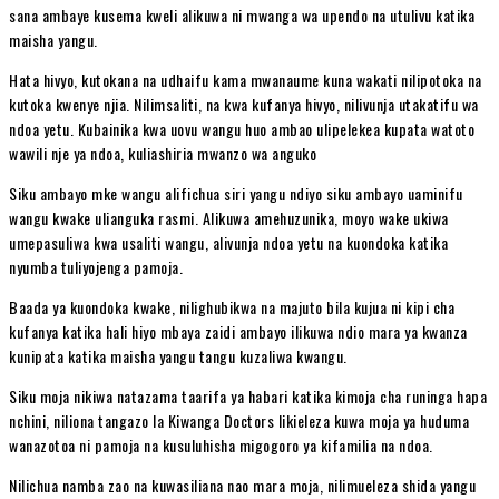
sana ambaye kusema kweli alikuwa ni mwanga wa upendo na utulivu katika
maisha yangu.
Hata hivyo, kutokana na udhaifu kama mwanaume kuna wakati nilipotoka na
kutoka kwenye njia. Nilimsaliti, na kwa kufanya hivyo, nilivunja utakatifu wa
ndoa yetu. Kubainika kwa uovu wangu huo ambao ulipelekea kupata watoto
wawili nje ya ndoa, kuliashiria mwanzo wa anguko
Siku ambayo mke wangu alifichua siri yangu ndiyo siku ambayo uaminifu
wangu kwake ulianguka rasmi. Alikuwa amehuzunika, moyo wake ukiwa
umepasuliwa kwa usaliti wangu, alivunja ndoa yetu na kuondoka katika
nyumba tuliyojenga pamoja.
Baada ya kuondoka kwake, nilighubikwa na majuto bila kujua ni kipi cha
kufanya katika hali hiyo mbaya zaidi ambayo ilikuwa ndio mara ya kwanza
kunipata katika maisha yangu tangu kuzaliwa kwangu.
Siku moja nikiwa natazama taarifa ya habari katika kimoja cha runinga hapa
nchini, niliona tangazo la Kiwanga Doctors likieleza kuwa moja ya huduma
wanazotoa ni pamoja na kusuluhisha migogoro ya kifamilia na ndoa.
Nilichua namba zao na kuwasiliana nao mara moja, nilimueleza shida yangu