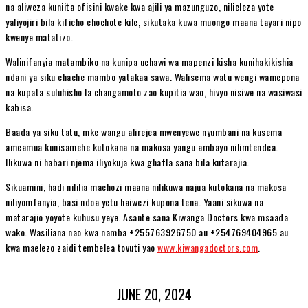
na aliweza kuniita ofisini kwake kwa ajili ya mazunguzo, nilieleza yote
yaliyojiri bila kificho chochote kile, sikutaka kuwa muongo maana tayari nipo
kwenye matatizo.
Walinifanyia matambiko na kunipa uchawi wa mapenzi kisha kunihakikishia
ndani ya siku chache mambo yatakaa sawa. Walisema watu wengi wamepona
na kupata suluhisho la changamoto zao kupitia wao, hivyo nisiwe na wasiwasi
kabisa.
Baada ya siku tatu, mke wangu alirejea mwenyewe nyumbani na kusema
ameamua kunisamehe kutokana na makosa yangu ambayo nilimtendea.
Ilikuwa ni habari njema iliyokuja kwa ghafla sana bila kutarajia.
Sikuamini, hadi nililia machozi maana nilikuwa najua kutokana na makosa
niliyomfanyia, basi ndoa yetu haiwezi kupona tena. Yaani sikuwa na
matarajio yoyote kuhusu yeye. Asante sana Kiwanga Doctors kwa msaada
wako. Wasiliana nao kwa namba +255763926750 au +254769404965 au
kwa maelezo zaidi tembelea tovuti yao
www.kiwangadoctors.com
.
JUNE 20, 2024