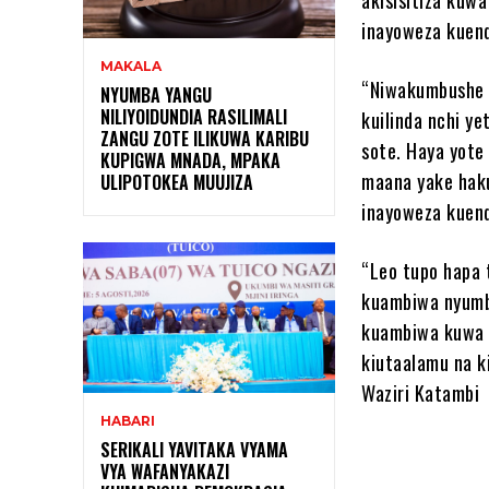
inayoweza kuend
MAKALA
“Niwakumbushe 
NYUMBA YANGU
NILIYOIDUNDIA RASILIMALI
kuilinda nchi ye
ZANGU ZOTE ILIKUWA KARIBU
sote. Haya yote
KUPIGWA MNADA, MPAKA
maana yake haku
ULIPOTOKEA MUUJIZA
inayoweza kuend
“Leo tupo hapa 
kuambiwa nyumb
kuambiwa kuwa k
kiutaalamu na k
Waziri Katambi
HABARI
SERIKALI YAVITAKA VYAMA
VYA WAFANYAKAZI