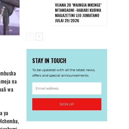
VIJANA 20 ‘WAINGIA MKENGE’
MTANDAONI -HABARI KUBWA
MAGAZETINI LEO JUMATANO
JULAI 29/2026
STAY IN TOUCH
To be updated with all the latest news,
kumbusha
offers and special announcements.
amoja na
bali wa
SIGN UP
a ya
 Nchemba,
 kiuchumi