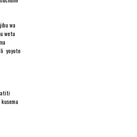
jibu wa
ibu wetu
ama
li yoyote
atiti
a kusema