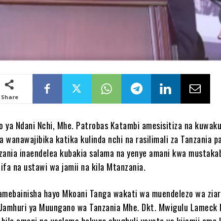
Share
 ya Ndani Nchi, Mhe. Patrobas Katambi amesisitiza na kuwa
 wanawajibika katika kulinda nchi na rasilimali za Tanzania p
zania inaendelea kubakia salama na yenye amani kwa mustaka
ifa na ustawi wa jamii na kila Mtanzania.
amebainisha hayo Mkoani Tanga wakati wa muendelezo wa ziar
 Jamhuri ya Muungano wa Tanzania Mhe. Dkt. Mwigulu Lameck
a bila amani na usalama hakuna shughuli yoyote ya kijamii ama