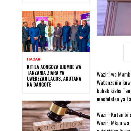
HABARI
KITILA AONGOZA UJUMBE WA
TANZANIA ZIARA YA
Waziri wa Mambo
UWEKEZAJI LAGOS, AKUTANA
Watanzania kuwa
NA DANGOTE
kuhakikisha Tan
maendeleo ya Ta
Waziri Katambi 
Waziri Mkuu wa
akisisitiza kuw