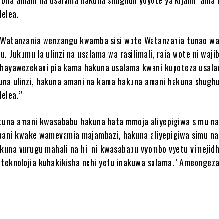
elea.
Watanzania wenzangu kwamba sisi wote Watanzania tunao wa
tu. Jukumu la ulinzi na usalama wa rasilimali, raia wote ni waj
 hayawezekani pia kama hakuna usalama kwani kupoteza usal
na ulinzi, hakuna amani na kama hakuna amani hakuna shughu
elea.”
tuna amani kwasababu hakuna hata mmoja aliyepigiwa simu na
ani kwake wamevamia majambazi, hakuna aliyepigiwa simu na
una vurugu mahali na hii ni kwasababu vyombo vyetu vimejidh
iteknolojia kuhakikisha nchi yetu inakuwa salama.” Ameongez