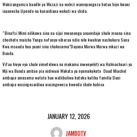
Wakizungumza baadhi ya Wazazi na walezi wamepongeza hatua hiyo kwani
inaonesha Upendo na kusaidiana wakati wa shida.
“Binafsi Mimi nilikuwa sina na sijui mwanangu anaendaje shule maana sina
chochote maisha Yangu nafanya vibarua ndio nile kwahiyo nashukuru Sana
Kwa msaada huu yaani sina chakusema”Dayana Marwa Marwa mkazi wa
Bunda.
Vifaa hivyo vya shule vimetolewa na makamu mwenyekiti wa Halmashauri ya
Mji wa Bunda ambae pia nidiwani Wakata ya nyamakokoto Daud Miachel
ambapo amesema watoto hao waliibuliwa kutoka katika familia Duni
ambapo wasingesaidiwa wasingeweza kwenda shule kabisa
JANUARY 12, 2026
JAMBOTV